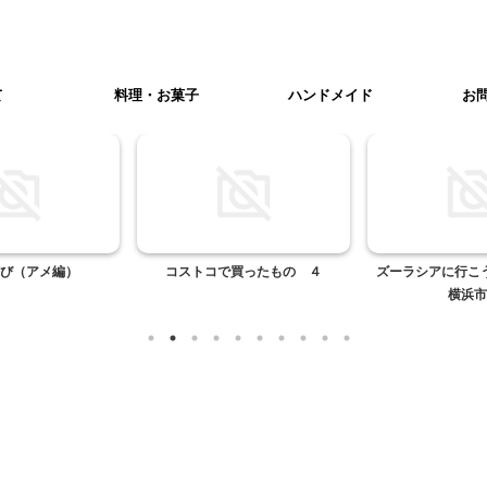
て
料理・お菓子
ハンドメイド
お
び（アメ編）
コストコで買ったもの ４
ズーラシアに行こ
横浜市