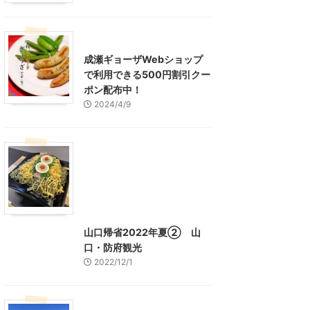
東京グルメ
町田周辺
成瀬ギョーザWebショップ
で利用できる500円割引クー
ポン配布中！
2024/4/9
グルメ
レジャー、お出かけ、観光
山口グルメ
山口レジャー、観光
山口帰省2022年夏② 山
口・防府観光
2022/12/1
山口レジャー、観光