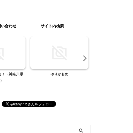
問い合わせ
サイト内検索
う！（神奈川県
ゆりかもめ
日本一の名水？名水10
）
水源（阿蘇）
ブログ内検索