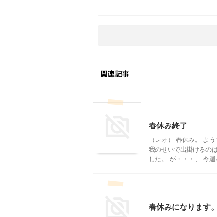
関連記事
その他
春休み終了
（レオ） 春休み。 よ
我のせいで出掛けるのは
した。 が・・・、 今週小
その他
ハンドメイド
春休みになります