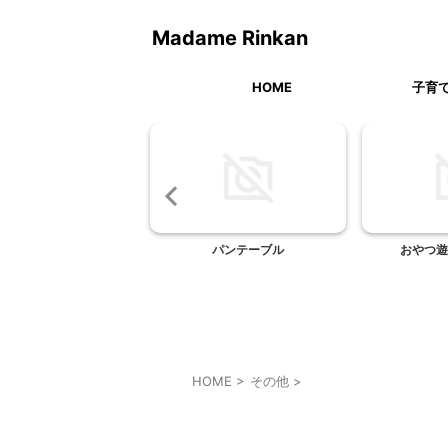
Madame Rinkan
HOME
子育
ター in ハロウィン
パンテーブル
おやつ遊
2007
HOME
>
その他
>
その他