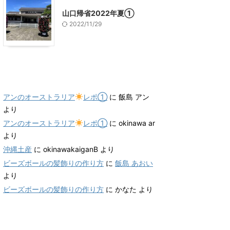
山口帰省2022年夏①
2022/11/29
最近のコメント
アンのオーストラリア
レポ①
に
飯島 アン
より
アンのオーストラリア
レポ①
に
okinawa ar
より
沖縄土産
に
okinawakaiganB
より
ビーズボールの髪飾りの作り方
に
飯島 あおい
より
ビーズボールの髪飾りの作り方
に
かなた
より