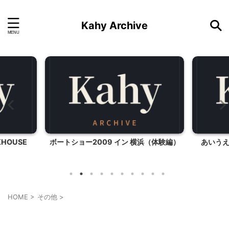
Kahy Archive
HOUSE
ボートショー2009 イン 横浜（体験編）
あいう
HOME
>
その他
>
その他