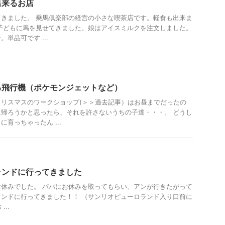
出来るお店
きました。 乗馬倶楽部の経営の小さな喫茶店です。軽食も出来ま
子どもに馬を見せてきました。娘はアイスミルクを注文しました。
単品可です ...
観光
る飛行機（ポケモンジェットなど）
リスマスのワークショップ(＞＞過去記事）はお昼までだったの
帰ろうかと思ったら、それを許さないうちの子達・・・。 どうし
育っちゃったん ...
都圏雨の日向けレジャー
ランドに行ってきました
休みでした。 パパにお休みを取ってもらい、アンが行きたがって
ンドに行ってきました！！ （サンリオピューロランド入り口前に
..