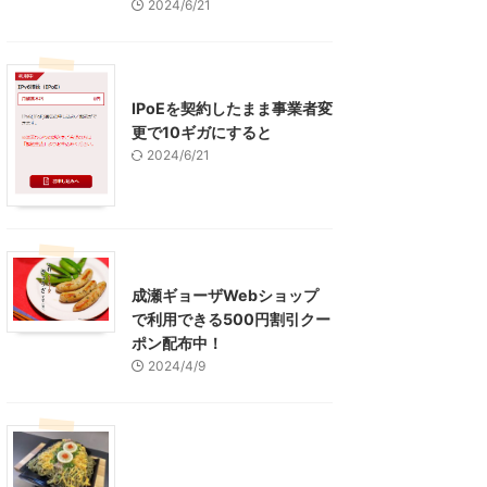
2024/6/21
インターネット
IPoEを契約したまま事業者変
更で10ギガにすると
2024/6/21
東京グルメ
町田周辺
成瀬ギョーザWebショップ
で利用できる500円割引クー
ポン配布中！
2024/4/9
グルメ
レジャー、お出かけ、観光