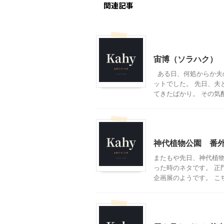
関連記事
東京レジャー、観光
宙博（ソラハク）
ある日、何処からか夫
ットでした。 先日、夫
てきたばかり。 その気配 
おすすめの絵本
東京レ
神代植物公園 番
またもや先日、神代植物
った時のネタです。 正
企画展のようです。 こちら
東京レジャー、観光