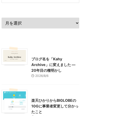
過去の記事
最近の記事
What's New
お知らせ
ブログ名を「Kahy
Archive」に変えました ―
20年目の種明かし
2026/8/6
インターネット
楽天ひかりからBIGLOBEの
10Gに事業者変更して分かっ
たこと