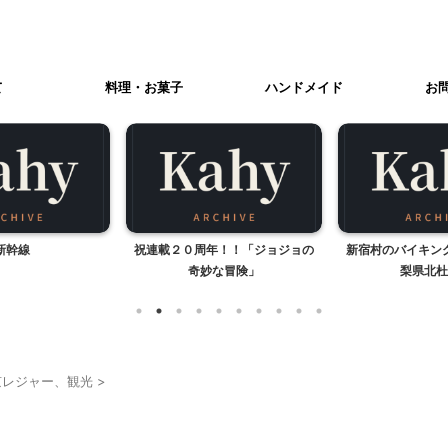
て
料理・お菓子
ハンドメイド
お
新幹線
祝連載２０周年！！「ジョジョの
新宿村のバイキン
奇妙な冒険」
梨県北杜
京レジャー、観光
>