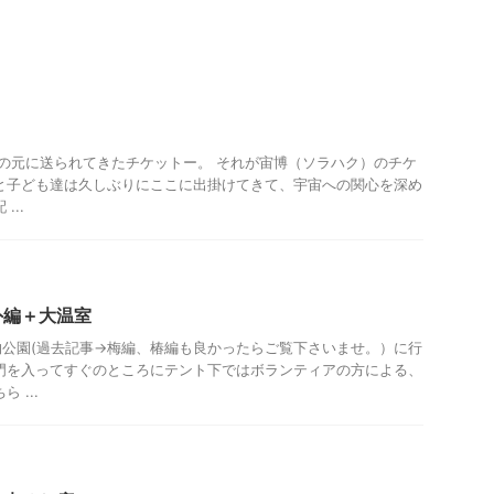
の元に送られてきたチケットー。 それが宙博（ソラハク）のチケ
と子ども達は久しぶりにここに出掛けてきて、宇宙への関心を深め
...
ジャー、観光
外編＋大温室
公園(過去記事→梅編、椿編も良かったらご覧下さいませ。）に行
門を入ってすぐのところにテント下ではボランティアの方による、
 ...