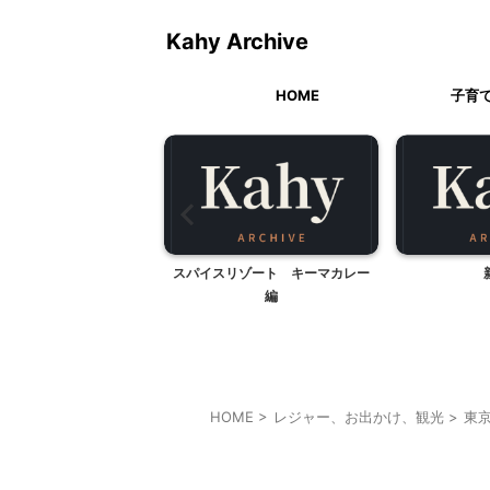
Kahy Archive
HOME
子育
お正月遊び②
スパイスリゾート キーマカレー
編
HOME
>
レジャー、お出かけ、観光
>
東
東京レジャー、観光