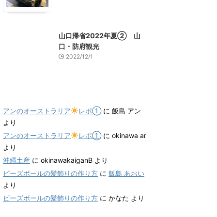
山口グルメ
山口レジャー、観光
山口帰省2022年夏② 山
口・防府観光
2022/12/1
最近のコメント
アンのオーストラリア
レポ①
に
飯島 アン
より
アンのオーストラリア
レポ①
に
okinawa ar
より
沖縄土産
に
okinawakaiganB
より
ビーズボールの髪飾りの作り方
に
飯島 あおい
より
ビーズボールの髪飾りの作り方
に
かなた
より