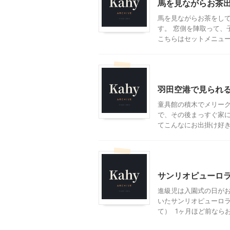
馬を見ながらお茶
馬を見ながらお茶をして
す。 窓側を陣取って、
こちらはセットメニュー。
乗り物
東京レジャー、
羽田空港で見られ
童具館の積木でメリーク
で、その後まっすぐ家に
てこんなにお出掛け好きに
東京レジャー、観光
首
サンリオピューロ
進級児は入園式の日がお
いたサンリオピューロラ
て） 1ヶ月ほど前ならお .