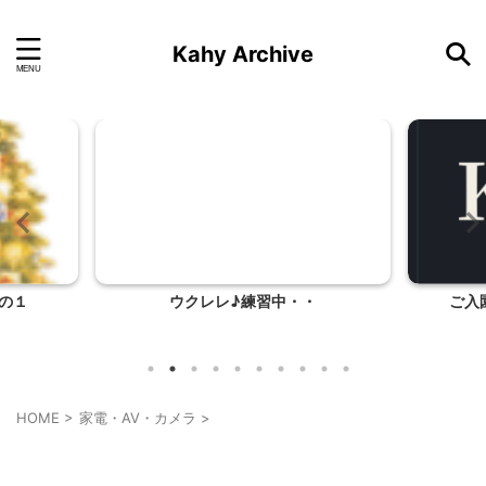
Kahy Archive
・
ご入園・ご進級おめでとう！！
まぐ
HOME
>
家電・AV・カメラ
>
家電・AV・カメラ