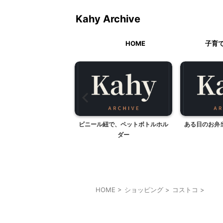
Kahy Archive
HOME
子育
紐で、ペットボトルホル
ある日のお弁当→パパお料理して
代々木
ダー
～
HOME
>
ショッピング
>
コストコ
>
コストコ
家電・AV・カメラ