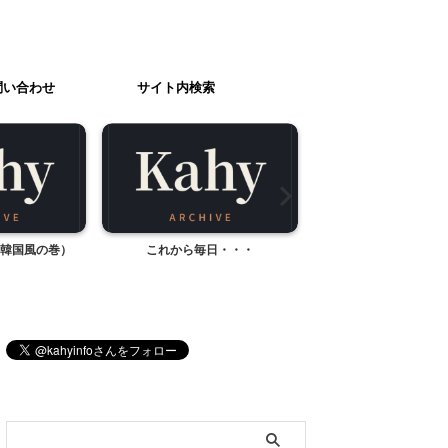
問い合わせ
サイト内検索
日・・・
ＩＫＥＡにて。
ピカソのタマゴ（相模
ーフォレストのアスレ
ブログ内検索