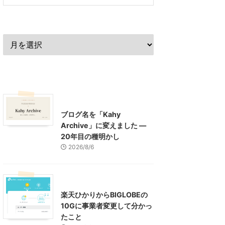
過去の記事
最近の記事
What's New
お知らせ
ブログ名を「Kahy
Archive」に変えました ―
20年目の種明かし
2026/8/6
インターネット
楽天ひかりからBIGLOBEの
10Gに事業者変更して分かっ
たこと