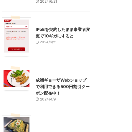
2024/6/21
インターネット
IPoEを契約したまま事業者変
更で10ギガにすると
2024/6/21
東京グルメ
町田周辺
成瀬ギョーザWebショップ
で利用できる500円割引クー
ポン配布中！
2024/4/9
グルメ
レジャー、お出かけ、観光