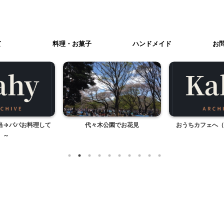
て
料理・お菓子
ハンドメイド
お
公園でお花見
おうちカフェへ（韓国風の巻）
これから毎