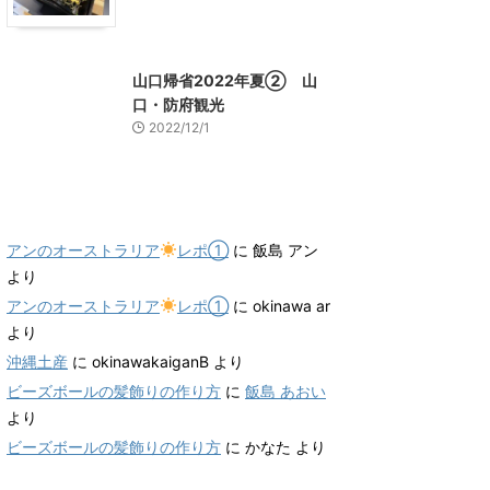
山口グルメ
山口レジャー、観光
山口帰省2022年夏② 山
口・防府観光
2022/12/1
最近のコメント
アンのオーストラリア
レポ①
に
飯島 アン
より
アンのオーストラリア
レポ①
に
okinawa ar
より
沖縄土産
に
okinawakaiganB
より
ビーズボールの髪飾りの作り方
に
飯島 あおい
より
ビーズボールの髪飾りの作り方
に
かなた
より