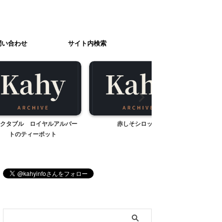
問い合わせ
サイト内検索
イヤルアルバー
赤しそシロップ
かつては世界三大がっ
ポット
地、マーライオン
ブログ内検索