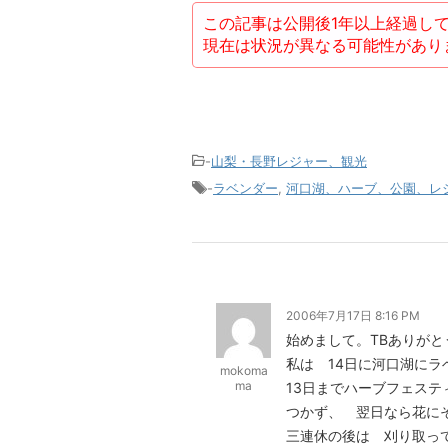
この記事は公開後1年以上経過し
現在は状況が異なる可能性があり
-
山梨・長野レジャー、観光
-
ラベンダー
,
河口湖、ハーブ、公園、レ
2006年7月17日 8:16 PM
始めまして。TBありがと
私は 14日に河口湖に
mokoma
ma
13日までハーブフェス
つかず、 翌日なら花に
三連休の後は 刈り取っ