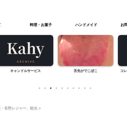
て
料理・お菓子
ハンドメイド
お
ドルサービス
舌先がでこぼこ
コレクタブル ロ
トのティー
梨・長野レジャー、観光
>