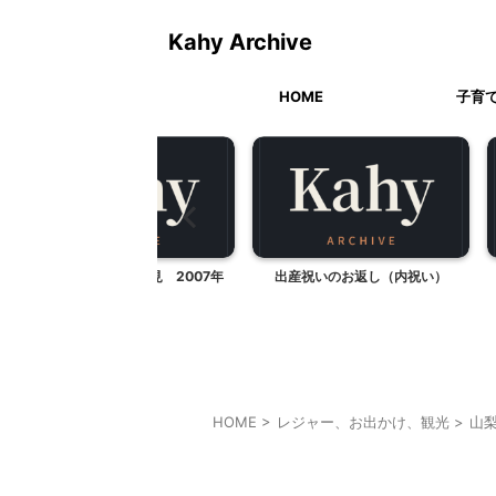
Kahy Archive
HOME
子育
公園のお花見 2007年
出産祝いのお返し（内祝い）
キャン
HOME
>
レジャー、お出かけ、観光
>
山
山梨・長野レジャー、観光