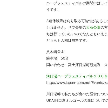
ハーブフェスティバルの期間中はライ
うです。
3連休以降は刈り取る可能性があるこ
しれません。サブ会場の
大石公園
の方
ちは行っていないのでなんともいえま
どちらも入園は無料です。
八木崎公園
駐車場 50台
問い合わせ 富士河口湖町観光課 ０
河口湖ハーブフェスティバル２００６
http://www.japan-com.net/Events/ka
川口湖畔で私たちが食べた昼食につい
UKAI河口湖オルゴールの森について