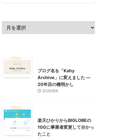
過去の記事
最近の記事
What's New
お知らせ
ブログ名を「Kahy
Archive」に変えました ―
20年目の種明かし
2026/8/6
インターネット
楽天ひかりからBIGLOBEの
10Gに事業者変更して分かっ
たこと