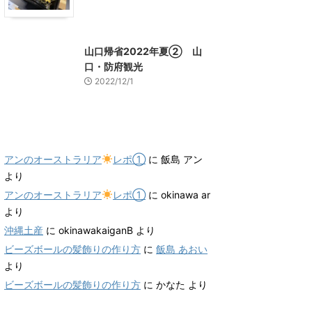
山口グルメ
山口レジャー、観光
山口帰省2022年夏② 山
口・防府観光
2022/12/1
最近のコメント
アンのオーストラリア
レポ①
に
飯島 アン
より
アンのオーストラリア
レポ①
に
okinawa ar
より
沖縄土産
に
okinawakaiganB
より
ビーズボールの髪飾りの作り方
に
飯島 あおい
より
ビーズボールの髪飾りの作り方
に
かなた
より