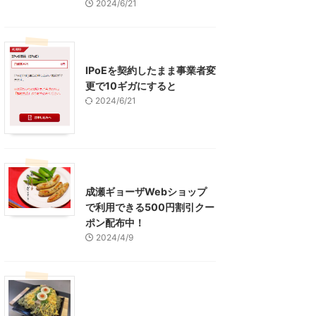
2024/6/21
インターネット
IPoEを契約したまま事業者変
更で10ギガにすると
2024/6/21
東京グルメ
町田周辺
成瀬ギョーザWebショップ
で利用できる500円割引クー
ポン配布中！
2024/4/9
グルメ
レジャー、お出かけ、観光