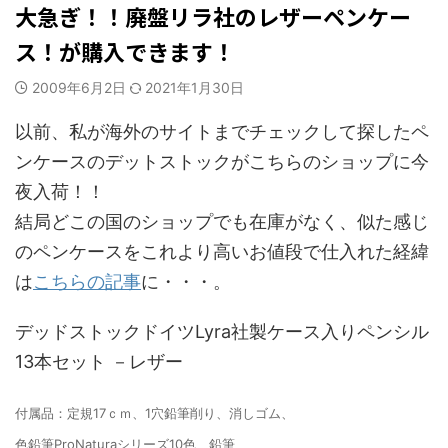
大急ぎ！！廃盤リラ社のレザーペンケー
ス！が購入できます！
2009年6月2日
2021年1月30日
以前、私が海外のサイトまでチェックして探したペ
ンケースのデットストックがこちらのショップに今
夜入荷！！
結局どこの国のショップでも在庫がなく、似た感じ
のペンケースをこれより高いお値段で仕入れた経緯
は
こちらの記事
に・・・。
デッドストックドイツLyra社製ケース入りペンシル
13本セット －レザー
付属品：定規17ｃｍ、1穴鉛筆削り、消しゴム、
色鉛筆ProNaturaシリーズ10色 鉛筆