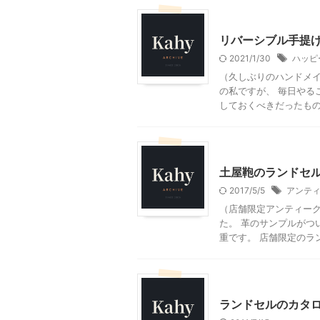
ハンドメイド
小学校準
リバーシブル手提
2021/1/30
ハッピ
（久しぶりのハンドメイ
の私ですが、 毎日やる
しておくべきだったものが
小学校準備編
土屋鞄のランドセ
2017/5/5
アンテ
（店舗限定アンティーク
た。 革のサンプルがつ
重です。 店舗限定のラン
小学校準備編
ランドセルのカタ