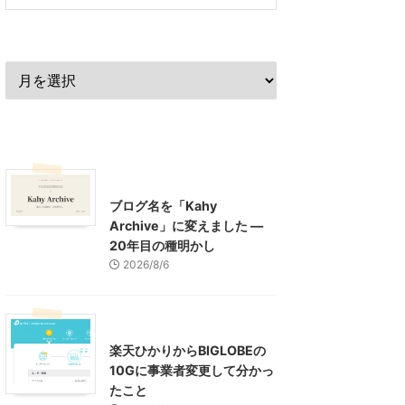
過去の記事
最近の記事
What's New
お知らせ
ブログ名を「Kahy
Archive」に変えました ―
20年目の種明かし
2026/8/6
インターネット
楽天ひかりからBIGLOBEの
10Gに事業者変更して分かっ
たこと