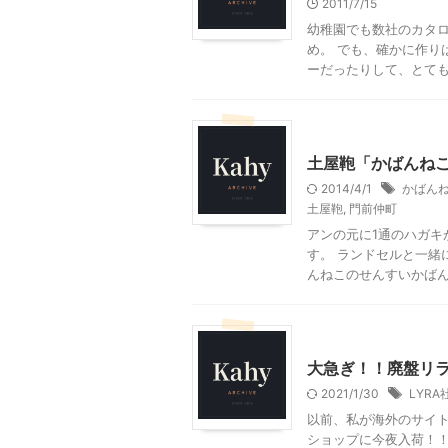
2011/7/15
幼稚園でも数社のカタ
め。 でも、確かに作り
ーだったりして、とても洒
子育て
小学校準備編
土屋鞄「かばんね
2014/4/1
かばん
土屋鞄
,
門前仲町
アンの元に1通のハガキ
す。 ランドセルと一緒
んねこのせんすいかばん」
こだわりの品
小学校準
大急ぎ！！廃盤リ
2021/1/30
LYRA
以前、私が海外のサイ
ショップに今夜入荷！！