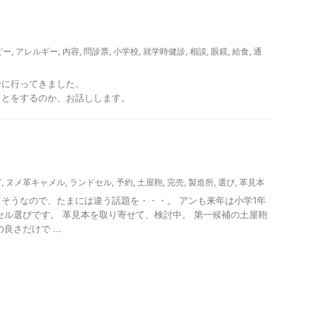
ピー
,
アレルギー
,
内容
,
問診票
,
小学校
,
就学時健診
,
相談
,
眼鏡
,
給食
,
通
診に行ってきました。
ことをするのか、お話しします。
グ
,
ヌメ革キャメル
,
ランドセル
,
予約
,
土屋鞄
,
完売
,
製造所
,
選び
,
革見本
そうなので、たまには違う話題を・・・。 アンも来年は小学1年
セル選びです。 革見本を取り寄せて、検討中。 第一候補の土屋鞄
良さだけで ...