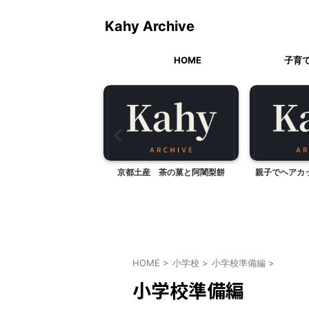
Kahy Archive
HOME
子育
ハワイの石鹸
京都土産 茶の菓と阿闍梨餅
親子でヘアカ
HOME
>
小学校
>
小学校準備編
>
小学校準備編