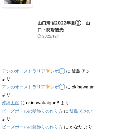
山口グルメ
山口レジャー、観光
山口帰省2022年夏② 山
口・防府観光
2022/12/1
最近のコメント
アンのオーストラリア
レポ①
に
飯島 アン
より
アンのオーストラリア
レポ①
に
okinawa ar
より
沖縄土産
に
okinawakaiganB
より
ビーズボールの髪飾りの作り方
に
飯島 あおい
より
ビーズボールの髪飾りの作り方
に
かなた
より