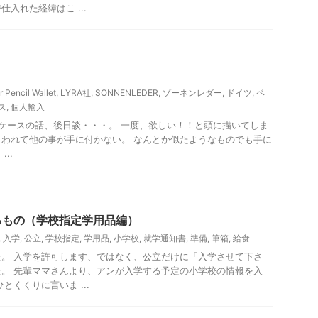
入れた経緯はこ ...
r Pencil Wallet
,
LYRA社
,
SONNENLEDER
,
ゾーネンレダー
,
ドイツ
,
ベ
ス
,
個人輸入
ケースの話、後日談・・・。 一度、欲しい！！と頭に描いてしま
われて他の事が手に付かない。 なんとか似たようなものでも手に
..
るもの（学校指定学用品編）
,
入学
,
公立
,
学校指定
,
学用品
,
小学校
,
就学通知書
,
準備
,
筆箱
,
給食
。 入学を許可します、ではなく、公立だけに「入学させて下さ
。 先輩ママさんより、アンが入学する予定の小学校の情報を入
とくくりに言いま ...