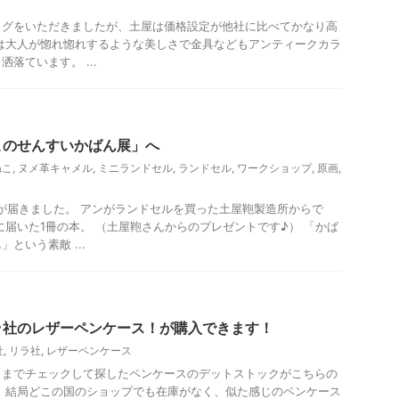
ログをいただきましたが、土屋は価格設定が他社に比べてかなり高
は大人が惚れ惚れするような美しさで金具などもアンティークカラ
落ています。 ...
このせんすいかばん展」へ
ねこ
,
ヌメ革キャメル
,
ミニランドセル
,
ランドセル
,
ワークショップ
,
原画
,
が届きました。 アンがランドセルを買った土屋鞄製造所からで
に届いた1冊の本。 （土屋鞄さんからのプレゼントです♪） 「かば
という素敵 ...
備編
ラ社のレザーペンケース！が購入できます！
社
,
リラ社
,
レザーペンケース
トまでチェックして探したペンケースのデットストックがこちらの
 結局どこの国のショップでも在庫がなく、似た感じのペンケース