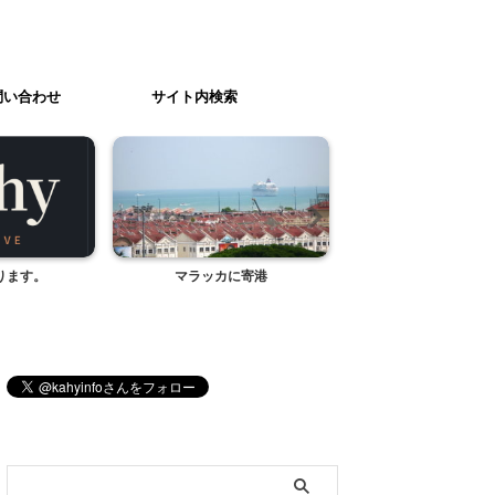
問い合わせ
サイト内検索
ります。
マラッカに寄港
掃除の名人 すみずみ
ブログ内検索