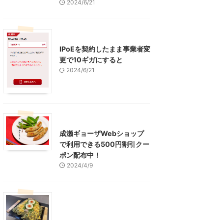
2024/6/21
インターネット
IPoEを契約したまま事業者変
更で10ギガにすると
2024/6/21
東京グルメ
町田周辺
成瀬ギョーザWebショップ
で利用できる500円割引クー
ポン配布中！
2024/4/9
グルメ
レジャー、お出かけ、観光