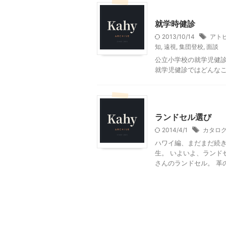
小学校準備編
就学時健診
2013/10/14
アト
知
,
遠視
,
集団登校
,
面談
公立小学校の就学児健
就学児健診ではどんな
小学校準備編
ランドセル選び
2014/4/1
カタロ
ハワイ編、まだまだ続き
生。 いよいよ、ランド
さんのランドセル。 革の