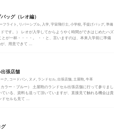
備編
げバッグ（レオ編）
ーフライト
,
リバーシブル
,
入学
,
宇宙飛行士
,
小学校
,
手提げバッグ
,
準備
ドです。） レオが入学してからようやく時間ができはじめたハズ
ことが一杯・・・・。 ・・と、言いますのは、本来入学前に準備
、用意できて ...
ル出張店舗
ィーク
,
コードバン
,
ヌメ
,
ランドセル
,
出張店舗
,
土屋鞄
,
牛革
カラー・ブルー） 土屋鞄のランドセル出張店舗に行って参りまし
いている、資料も送って頂いていますが、直接見て触れる機会は貴
ドセルも見て ...
ログ