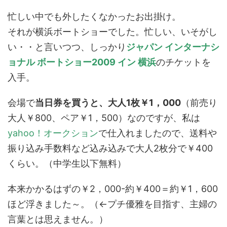
忙しい中でも外したくなかったお出掛け。
それが横浜ボートショーでした。忙しい、いそがし
い・・と言いつつ、しっかり
ジャパン インターナシ
ョナル ボートショー2009 イン 横浜
のチケットを
入手。
会場で
当日券を買うと、大人1枚￥1，000
（前売り
大人￥800、ペア￥1，500）なのですが、私は
yahoo！オークション
で仕入れましたので、送料や
振り込み手数料など込み込みで大人2枚分で￥400
くらい。（中学生以下無料）
本来かかるはずの￥2，000-約￥400＝約￥1，600
ほど浮きました～。（←プチ優雅を目指す、主婦の
言葉とは思えません。）