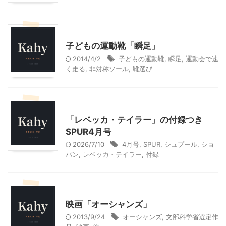
ファッション
モニター
子どもの運動靴「瞬足」
2014/4/2
子どもの運動靴
,
瞬足
,
運動会で速
く走る
,
非対称ソール
,
靴選び
ファッション
モニター
「レベッカ・テイラー」の付録つき
SPUR4月号
2026/7/10
4月号
,
SPUR
,
シュプール
,
ショ
パン
,
レベッカ・テイラー
,
付録
モニター
映画
映画「オーシャンズ」
2013/9/24
オーシャンズ
,
文部科学省選定作