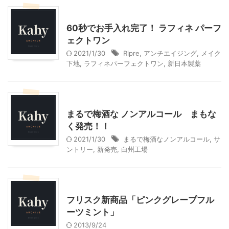
モニター
美容
60秒でお手入れ完了！ ラフィネ パーフ
ェクトワン
2021/1/30
Ripre
,
アンチエイジング
,
メイク
下地
,
ラフィネパーフェクトワン
,
新日本製薬
モニター
まるで梅酒な ノンアルコール まもな
く発売！！
2021/1/30
まるで梅酒なノンアルコール
,
サ
ントリー
,
新発売
,
白州工場
モニター
フリスク新商品「ピンクグレープフル
ーツミント」
2013/9/24