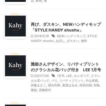
品
,
映画
,
海
モニター
暮らしの知恵/生活のコツ
再び、ダスキン、NEWハンディモップ
「STYLE HANDY shushu」
2014/5/19
NEWハンディモップ
,
STYLE
HANDY shushu
,
お試し
,
ダスキン
,
無料
ファッション
モニター
雅姫さんデザイン、リバティプリント
のクラシカル花バッグ付き LEE 1月号
2021/1/30
1月号
,
LEE
,
カシオペア
,
クラシ
カル花バッグ
,
パリ
,
リバティプリント
,
中山美穂
,
伊藤まさこ
,
寝台列車
,
栗原はるみ
,
特別付録
,
特集
,
雅姫
,
高橋郁代