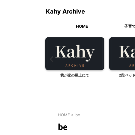
Kahy Archive
HOME
子育
お手入れ完了！ ラフィネ
我が家の屋上にて
2段ベッ
ーフェクトワン
HOME
>
be
be