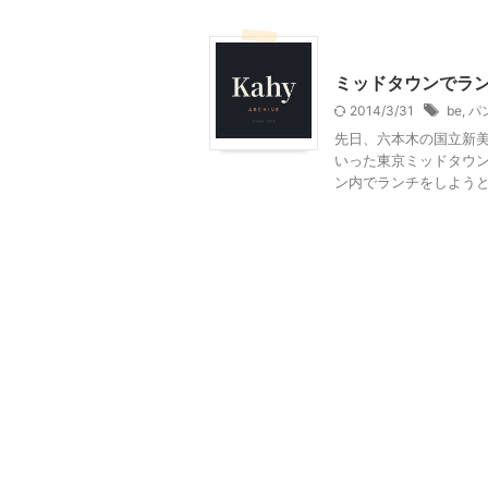
東京グルメ
ミッドタウンでラ
2014/3/31
be
,
パ
先日、六本木の国立新
いった東京ミッドタウン
ン内でランチをしようと決