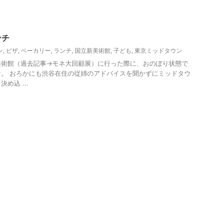
ンチ
ン
,
ピザ
,
ベーカリー
,
ランチ
,
国立新美術館
,
子ども
,
東京ミッドタウン
美術館（過去記事→モネ大回顧展）に行った際に、おのぼり状態で
。 おろかにも渋谷在住の従姉のアドバイスを聞かずにミッドタウ
め込 ...