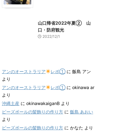
山口グルメ
山口レジャー、観光
山口帰省2022年夏② 山
口・防府観光
2022/12/1
最近のコメント
アンのオーストラリア
レポ①
に
飯島 アン
より
アンのオーストラリア
レポ①
に
okinawa ar
より
沖縄土産
に
okinawakaiganB
より
ビーズボールの髪飾りの作り方
に
飯島 あおい
より
ビーズボールの髪飾りの作り方
に
かなた
より