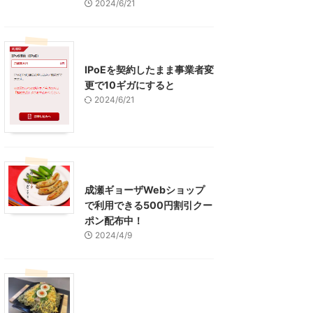
2024/6/21
インターネット
IPoEを契約したまま事業者変
更で10ギガにすると
2024/6/21
東京グルメ
町田周辺
成瀬ギョーザWebショップ
で利用できる500円割引クー
ポン配布中！
2024/4/9
グルメ
レジャー、お出かけ、観光