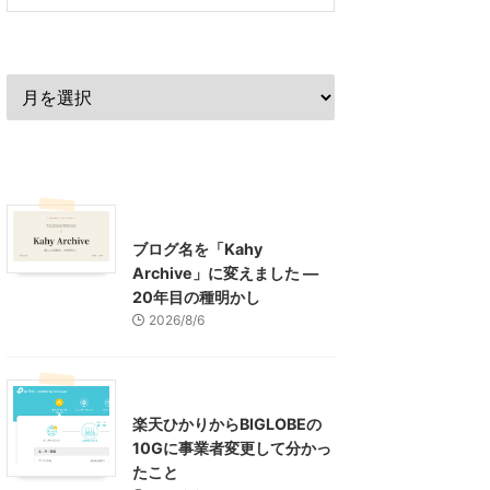
過去の記事
最近の記事
What's New
お知らせ
ブログ名を「Kahy
Archive」に変えました ―
20年目の種明かし
2026/8/6
インターネット
楽天ひかりからBIGLOBEの
10Gに事業者変更して分かっ
たこと