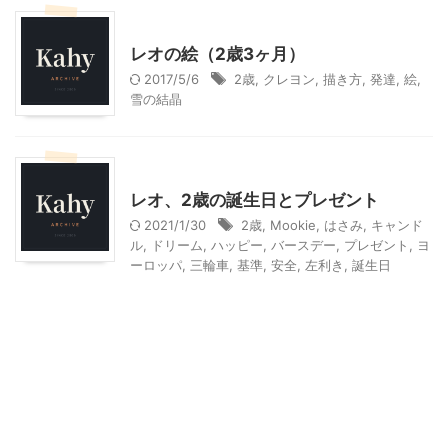
子育て
レオの絵（2歳3ヶ月）
2017/5/6
2歳
,
クレヨン
,
描き方
,
発達
,
絵
,
雪の結晶
子育て
季節行事・イベント
レオ、2歳の誕生日とプレゼント
2021/1/30
2歳
,
Mookie
,
はさみ
,
キャンド
ル
,
ドリーム
,
ハッピー
,
バースデー
,
プレゼント
,
ヨ
ーロッパ
,
三輪車
,
基準
,
安全
,
左利き
,
誕生日