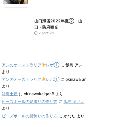
山口グルメ
山口レジャー、観光
山口帰省2022年夏② 山
口・防府観光
2022/12/1
最近のコメント
アンのオーストラリア
レポ①
に
飯島 アン
より
アンのオーストラリア
レポ①
に
okinawa ar
より
沖縄土産
に
okinawakaiganB
より
ビーズボールの髪飾りの作り方
に
飯島 あおい
より
ビーズボールの髪飾りの作り方
に
かなた
より