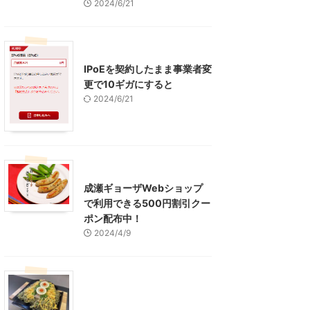
2024/6/21
インターネット
IPoEを契約したまま事業者変
更で10ギガにすると
2024/6/21
東京グルメ
町田周辺
成瀬ギョーザWebショップ
で利用できる500円割引クー
ポン配布中！
2024/4/9
グルメ
レジャー、お出かけ、観光