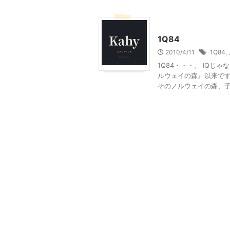
大人向け書籍
1Q84
2010/4/11
1Q84
,
1Q84・・・。 IQじ
ルウェイの森』以来です
そのノルウェイの森、子ど