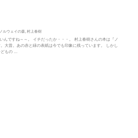
ノルウェイの森
,
村上春樹
ゃないんですね～～。 イチだったか・・・。 村上春樹さんの本は『ノ
。大昔。あの赤と緑の表紙は今でも印象に残っています。 しかし
もの ...