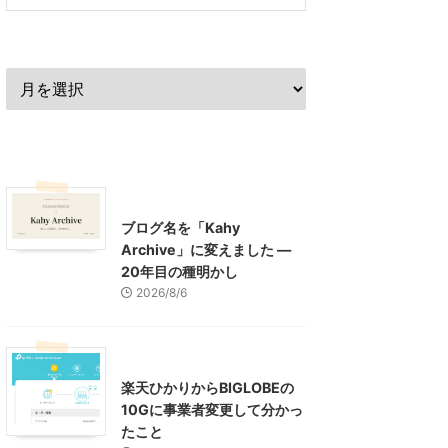
過去の記事
最近の記事
What's New
お知らせ
ブログ名を「Kahy
Archive」に変えました ―
20年目の種明かし
2026/8/6
インターネット
楽天ひかりからBIGLOBEの
10Gに事業者変更して分かっ
たこと