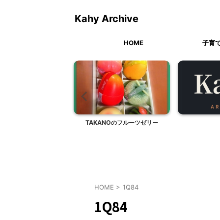
Kahy Archive
HOME
子育
 湯けむり館（長野県松
TAKANOのフルーツゼリー
本市）
HOME
>
1Q84
1Q84