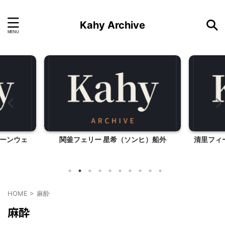
Kahy Archive
ーンウェ
関釜フェリー 星希（ソンヒ）船外
清里フィ
HOME
>
麻酔
麻酔