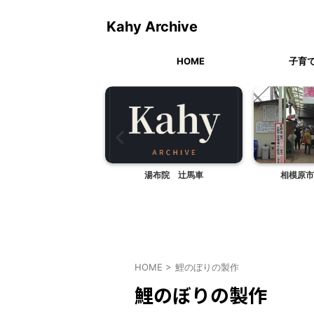
Kahy Archive
HOME
子育
眼鏡が壊れて、再起不
湯布院 辻馬車
相模原市
・・。その後の話。
HOME
>
鯉のぼりの製作
鯉のぼりの製作