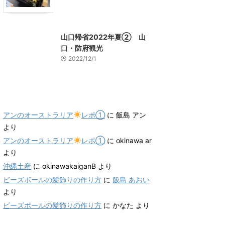
山口グルメ
山口レジャー、観光
山口帰省2022年夏② 山
口・防府観光
2022/12/1
最近のコメント
アンのオーストラリア
レポ①
に
飯島 アン
より
アンのオーストラリア
レポ①
に
okinawa ar
より
沖縄土産
に
okinawakaiganB
より
ビーズボールの髪飾りの作り方
に
飯島 あおい
より
ビーズボールの髪飾りの作り方
に
かなた
より