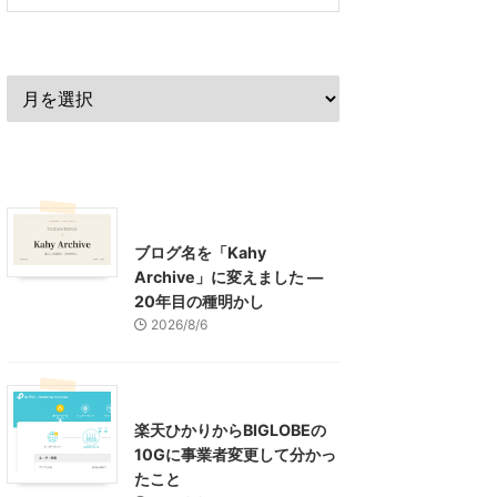
過去の記事
最近の記事
What's New
お知らせ
ブログ名を「Kahy
Archive」に変えました ―
20年目の種明かし
2026/8/6
インターネット
楽天ひかりからBIGLOBEの
10Gに事業者変更して分かっ
たこと