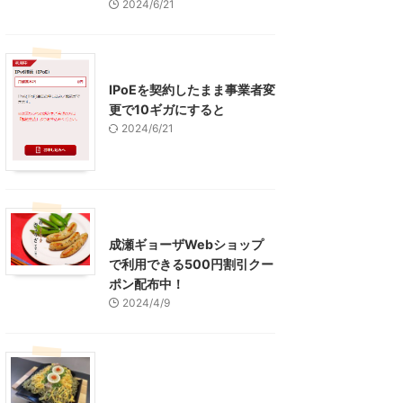
2024/6/21
インターネット
IPoEを契約したまま事業者変
更で10ギガにすると
2024/6/21
東京グルメ
町田周辺
成瀬ギョーザWebショップ
で利用できる500円割引クー
ポン配布中！
2024/4/9
グルメ
レジャー、お出かけ、観光