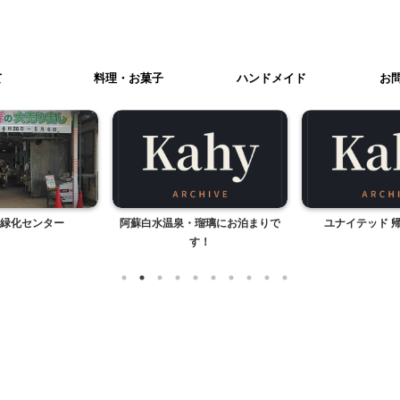
て
料理・お菓子
ハンドメイド
お
緑化センター
阿蘇白水温泉・瑠璃にお泊まりで
ユナイテッド 
す！