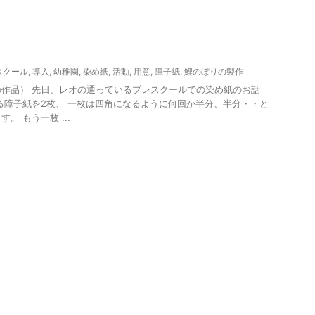
スクール
,
導入
,
幼稚園
,
染め紙
,
活動
,
用意
,
障子紙
,
鯉のぼりの製作
作品） 先日、レオの通っているプレスクールでの染め紙のお話
る障子紙を2枚、 一枚は四角になるように何回か半分、半分・・と
。 もう一枚 ...