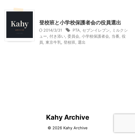
小学校
幼稚園その他
東京グルメ
登校班と小学校保護者会の役員選出
2014/3/31
PTA
,
セブンイレブン
,
ミルクシ
ュー
,
付き添い
,
委員会
,
小学校保護者会
,
当番
,
役
員
,
東京牛乳
,
登校班
,
選出
Kahy Archive
© 2026 Kahy Archive