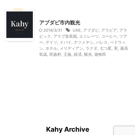
ドバイ旅行
アブダビ市内観光
2014/3/31
UAE
,
アブダビ
,
アラビア
,
アラ
ビック
,
アラブ首長国
,
エミレーツ
,
コーヒー
,
ツア
ー
,
デイツ
,
ドバイ
,
ナツメヤシ
,
パレス
,
ベドウィ
ン
,
ホテル
,
メリディアン
,
ラクダ
,
七つ星
,
実
,
最高
気温
,
民族村
,
王族
,
経済
,
観光
,
遊牧民
Kahy Archive