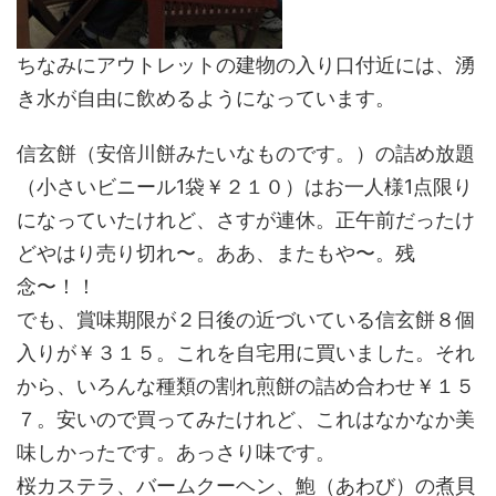
ちなみにアウトレットの建物の入り口付近には、湧
き水が自由に飲めるようになっています。
信玄餅（安倍川餅みたいなものです。）の詰め放題
（小さいビニール1袋￥２１０）はお一人様1点限り
になっていたけれど、さすが連休。正午前だったけ
どやはり売り切れ〜。ああ、またもや〜。残
念〜！！
でも、賞味期限が２日後の近づいている信玄餅８個
入りが￥３１５。これを自宅用に買いました。それ
から、いろんな種類の割れ煎餅の詰め合わせ￥１５
７。安いので買ってみたけれど、これはなかなか美
味しかったです。あっさり味です。
桜カステラ、バームクーヘン、鮑（あわび）の煮貝