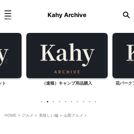
Kahy Archive
ャンプ用品購入
花パークフィオーレ小淵沢（山梨県北杜
市）
HOME
>
グルメ
>
美味しい編
>
山梨グルメ
>
山梨グルメ
山梨・長野レジャー、観光