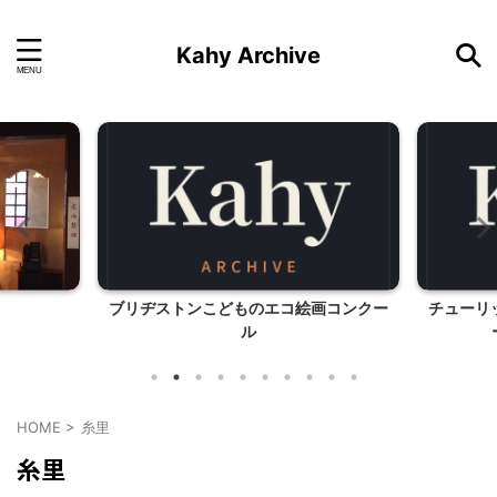
Kahy Archive
ブリヂストンこどものエコ絵画コンクー
チューリ
ル
HOME
>
糸里
糸里