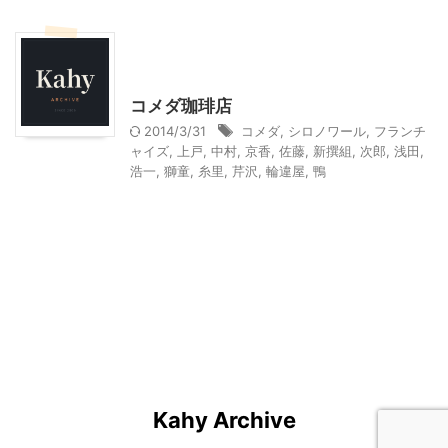
その他の地域のグルメ
大人向け書籍
東京グルメ
神奈川グルメ
コメダ珈琲店
2014/3/31
コメダ
,
シロノワール
,
フランチ
ャイズ
,
上戸
,
中村
,
京香
,
佐藤
,
新撰組
,
次郎
,
浅田
,
浩一
,
獅童
,
糸里
,
芹沢
,
輪違屋
,
鴨
Kahy Archive