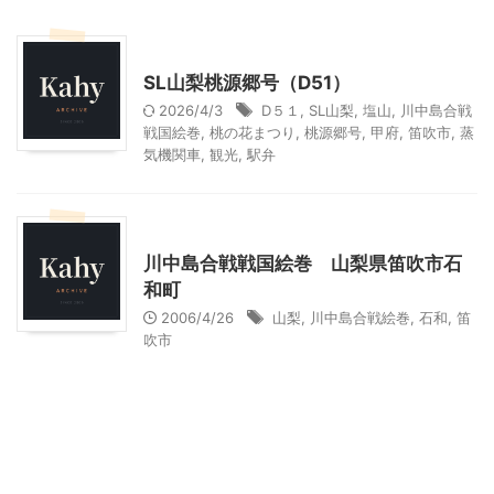
乗り物
山梨・長野レジャー、観光
SL山梨桃源郷号（D51）
2026/4/3
D５１
,
SL山梨
,
塩山
,
川中島合戦
戦国絵巻
,
桃の花まつり
,
桃源郷号
,
甲府
,
笛吹市
,
蒸
気機関車
,
観光
,
駅弁
山梨・長野レジャー、観光
川中島合戦戦国絵巻 山梨県笛吹市石
和町
2006/4/26
山梨
,
川中島合戦絵巻
,
石和
,
笛
吹市