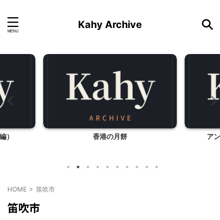
Kahy Archive
編）
香港の月餅
ア
HOME
>
笛吹市
笛吹市