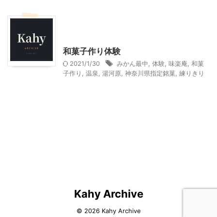
料理・お菓子
神奈川レジャー、観光
贈答・お土産グルメ
和菓子作り体験
2021/1/30
みかん最中
,
体験
,
味楽庵
,
和菓
子作り
,
温泉
,
湯河原
,
神奈川県指定銘菓
,
練りきり
Kahy Archive
© 2026 Kahy Archive