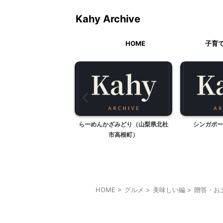
Kahy Archive
HOME
子育
かざみどり（山梨県北杜
シンガポール土産の髪飾り
市高根町）
HOME
>
グルメ
>
美味しい編
>
贈答・お
料理・お菓子
神奈川レジャー、観光