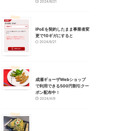
2024/6/21
インターネット
IPoEを契約したまま事業者変
更で10ギガにすると
2024/6/21
東京グルメ
町田周辺
成瀬ギョーザWebショップ
で利用できる500円割引クー
ポン配布中！
2024/4/9
グルメ
レジャー、お出かけ、観光