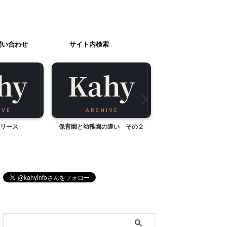
問い合わせ
サイト内検索
違い その２
六本木ヒルズでのおやつタイム
子どもの陶芸作品焼
ブログ内検索