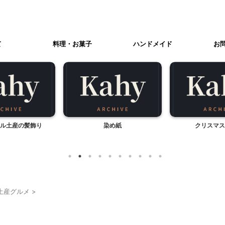
て
料理・お菓子
ハンドメイド
お
染め紙
クリスマスリース
保育園と幼稚園の
土産グルメ
>
贈答・お土産グルメ