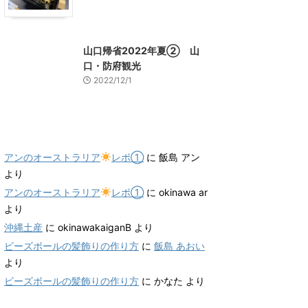
山口グルメ
山口レジャー、観光
山口帰省2022年夏② 山
口・防府観光
2022/12/1
最近のコメント
アンのオーストラリア
レポ①
に
飯島 アン
より
アンのオーストラリア
レポ①
に
okinawa ar
より
沖縄土産
に
okinawakaiganB
より
ビーズボールの髪飾りの作り方
に
飯島 あおい
より
ビーズボールの髪飾りの作り方
に
かなた
より