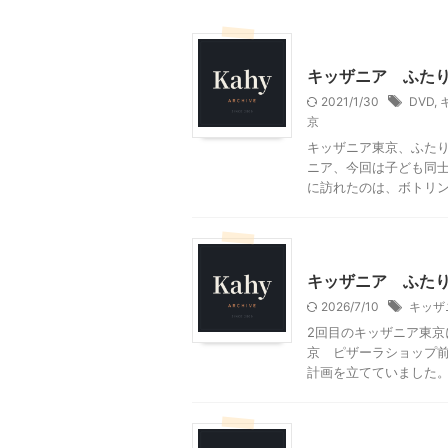
東京レジャー、観光
キッザニア ふた
2021/1/30
DVD
,
京
キッザニア東京、ふたり
ニア、今回は子ども同
に訪れたのは、ボトリング 
東京レジャー、観光
キッザニア ふた
2026/7/10
キッザ
2回目のキッザニア東京
京 ピザーラショップ前
計画を立てていました。結
グルメその他
東京グル