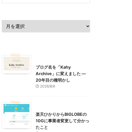
過去の記事
最近の記事
What's New
お知らせ
ブログ名を「Kahy
Archive」に変えました ―
20年目の種明かし
2026/8/6
インターネット
楽天ひかりからBIGLOBEの
10Gに事業者変更して分かっ
たこと