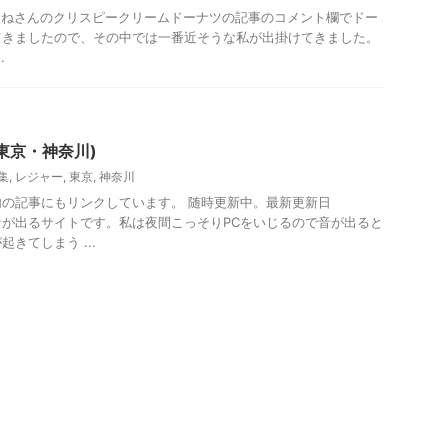
NⅡのもねさんのクリスピークリームドーナツの記事のコメント欄でドー
てきましたので、その中では一番近そうな私が出掛けてきました。
.
東京・神奈川)
集
,
レジャー
,
東京
,
神奈川
内の記事にもリンクしています。 随時更新中。最新更新日
クは音が出るサイトです。私は夜間こっそりPCをいじるので音が出ると
きてしまう ...