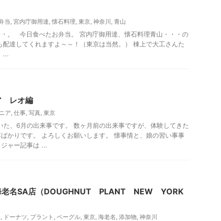
・
弁当
,
宮内庁御用達
,
懐石料理
,
東京
,
神奈川
,
青山
・。 今日食べたお弁当。 宮内庁御用達、懐石料理青山・・・の
も配達してくれますよ～～！（東京は当然。） 棟上で大工さんた
..
ア レオ編
ニア
,
仕事
,
写真
,
東京
いた、6月の出来事です。 数ヶ月前の出来事ですが、体験してきた
ばかりです。 よろしくお願いします。 懐事情と、娘の習い事事
ャー記事は ...
名SA店（DOUGHNUT PLANT NEW YORK
ス
,
ドーナツ
,
プラント
,
ベーグル
,
東京
,
海老名
,
添加物
,
神奈川