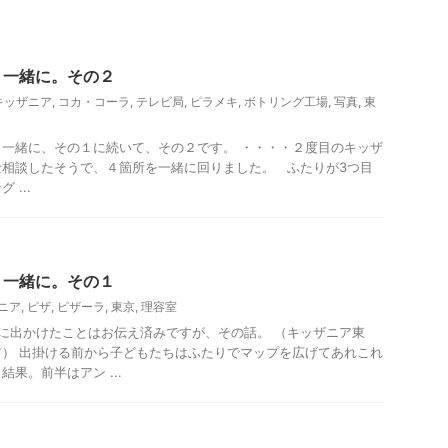
り一緒に。その２
キッザニア
,
コカ・コーラ
,
テレビ局
,
ピラメキ
,
ボトリング工場
,
写真
,
東
一緒に、その１に続いて、その２です。 ・・・・２度目のキッザ
士相談したそうで、４箇所を一緒に回りました。 ふたりが3つ目
...
り一緒に。その１
ニア
,
ピザ
,
ピザーラ
,
東京
,
理容室
に出かけたことはお伝え済みですが、その話。 （キッザニア東
） 出掛ける前から子どもたちはふたりでマップを広げてあれこれ
果。前半はアン ...
メ