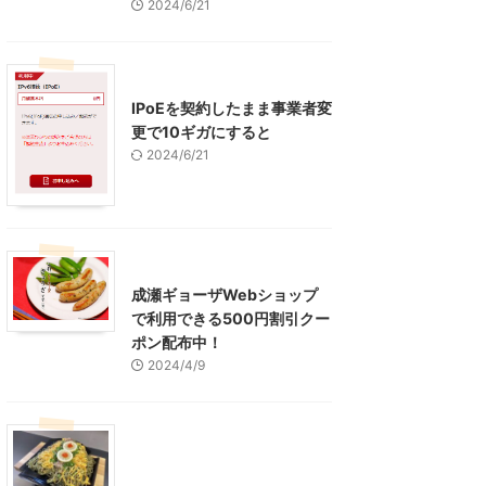
2024/6/21
インターネット
IPoEを契約したまま事業者変
更で10ギガにすると
2024/6/21
東京グルメ
町田周辺
成瀬ギョーザWebショップ
で利用できる500円割引クー
ポン配布中！
2024/4/9
グルメ
レジャー、お出かけ、観光