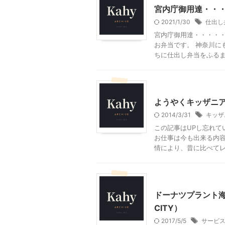
宮内庁御用達・・
2021/1/30
仕出し
宮内庁御用達・・・・・
お弁当です。 神奈川に
ちに仕出し弁当をふるま .
東京レジャー、観光
ようやくキッザニ
2014/3/31
キッザ
この記事はUPし忘れて
お仕事は今も出来る内容
情により、昔に比べてレジ
神奈川グルメ
ドーナツプラント海老
CITY）
2017/5/5
サービ