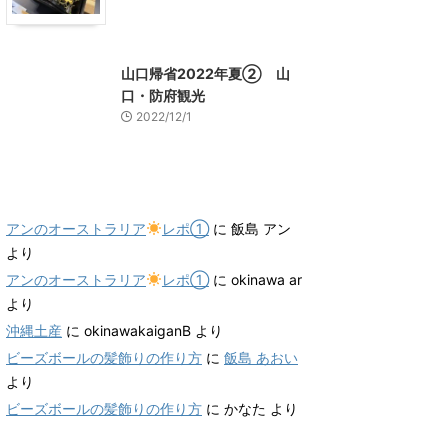
山口グルメ
山口レジャー、観光
山口帰省2022年夏② 山
口・防府観光
2022/12/1
最近のコメント
アンのオーストラリア
レポ①
に
飯島 アン
より
アンのオーストラリア
レポ①
に
okinawa ar
より
沖縄土産
に
okinawakaiganB
より
ビーズボールの髪飾りの作り方
に
飯島 あおい
より
ビーズボールの髪飾りの作り方
に
かなた
より