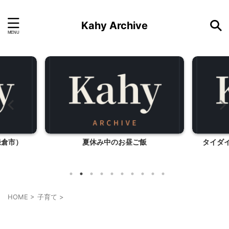
Kahy Archive
飯
タイダイニング TINUN（東京都町田
なるほ
市）
HOME
>
子育て
>
子育て