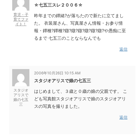
☆七五三スレ２００６☆
育児・子
昨年までの鐔緒?が落ちたので新たに立てまし
育てファ
た。 衣装屋さん、写真屋さん情報・お参り情
イト！
報・鐔種?鐔種?鐓?鐓?鐓?鐓?鐓?鐓?や愚痴に至
るまで 七五三のことならなんでも
返信
2006年10月26日 10:15 AM
スタジオアリスで娘の七五三
スタジオ
はじめまして、３歳と０歳の娘の父親です。 こ
アリスで
ども写真館スタジオアリスで娘のスタジオアリ
娘の七五
三
スの写真を撮りました。
返信