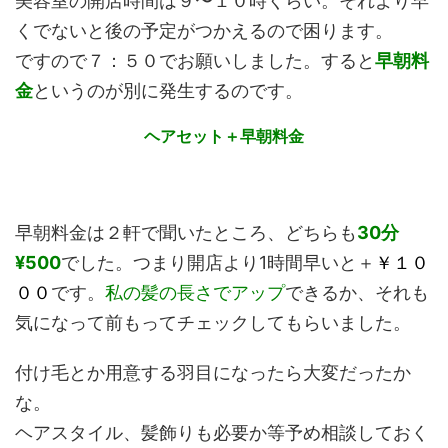
美容室の開店時間は９〜１０時くらい。それより早
くでないと後の予定がつかえるので困ります。
ですので７：５０でお願いしました。すると
早朝料
金
というのが別に発生するのです。
ヘアセット＋早朝料金
早朝料金は２軒で聞いたところ、どちらも
30分
¥500
でした。つまり開店より1時間早いと＋
￥１０
００
です。
私の髪の長さで
アップ
できるか、それも
気になって前もってチェックしてもらいました。
付け毛とか用意する羽目になったら大変だったか
な。
ヘアスタイル、髪飾りも必要か等予め相談しておく