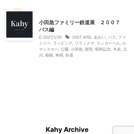
乗り物
神奈川レジャー、観光
小田急ファミリー鉄道展 ２００７
バス編
2021/1/30
2007
,
MSE
,
あおい
,
バス
,
ファ
ミリー
,
ラッピング
,
リラックマ
,
リンガーベル
,
ロ
マンスカー
,
公園
,
小田急
,
新型
,
昭和記念
,
木炭
,
立
川
,
箱根
,
車両
,
鉄道
Kahy Archive