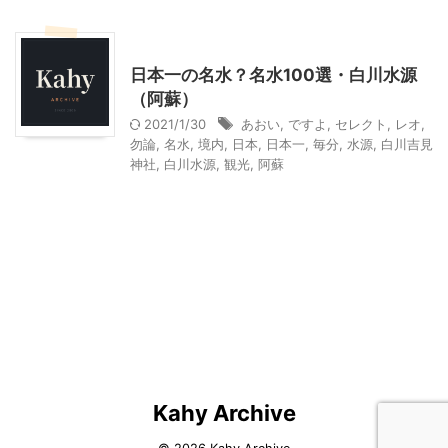
その他レジャー
日本一の名水？名水100選・白川水源
（阿蘇）
2021/1/30
あおい
,
ですよ
,
セレクト
,
レオ
,
勿論
,
名水
,
境内
,
日本
,
日本一
,
毎分
,
水源
,
白川吉見
神社
,
白川水源
,
観光
,
阿蘇
Kahy Archive