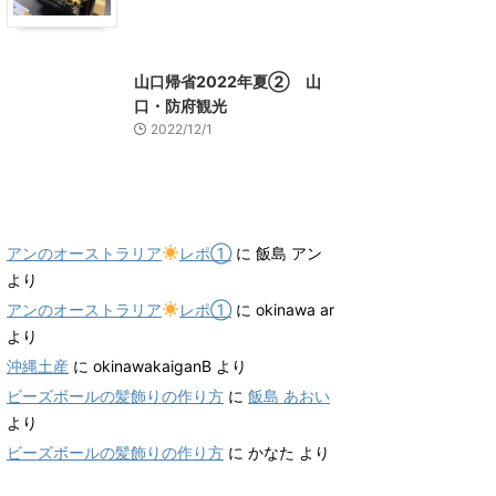
山口グルメ
山口レジャー、観光
山口帰省2022年夏② 山
口・防府観光
2022/12/1
最近のコメント
アンのオーストラリア
レポ①
に
飯島 アン
より
アンのオーストラリア
レポ①
に
okinawa ar
より
沖縄土産
に
okinawakaiganB
より
ビーズボールの髪飾りの作り方
に
飯島 あおい
より
ビーズボールの髪飾りの作り方
に
かなた
より