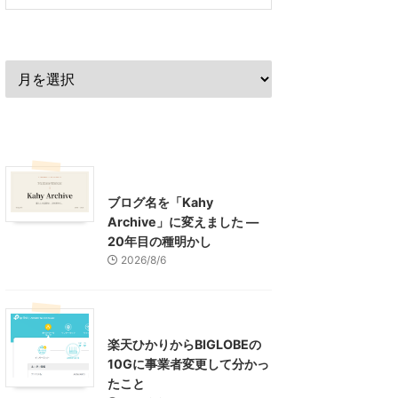
過去の記事
最近の記事
What's New
お知らせ
ブログ名を「Kahy
Archive」に変えました ―
20年目の種明かし
2026/8/6
インターネット
楽天ひかりからBIGLOBEの
10Gに事業者変更して分かっ
たこと