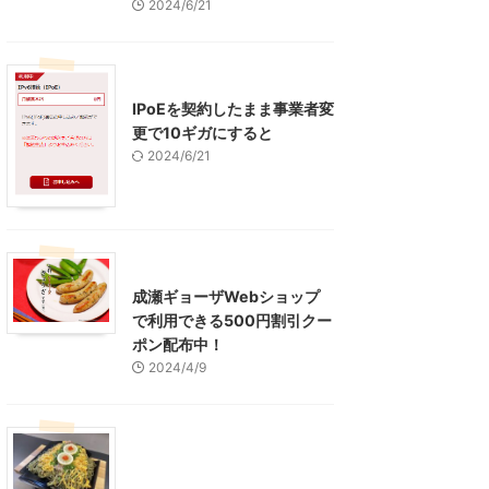
2024/6/21
インターネット
IPoEを契約したまま事業者変
更で10ギガにすると
2024/6/21
東京グルメ
町田周辺
成瀬ギョーザWebショップ
で利用できる500円割引クー
ポン配布中！
2024/4/9
グルメ
レジャー、お出かけ、観光