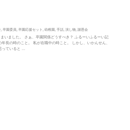
セ
,
卒園委員
,
卒園応援セット
,
幼稚園
,
手話
,
演し物
,
謝恩会
まいました。 さぁ、卒園関係どうすべき？ ふるーいふるーい記
の年長の時のこと。 私が在職中の時こと。 しかし、いかんせん、
っていると ...