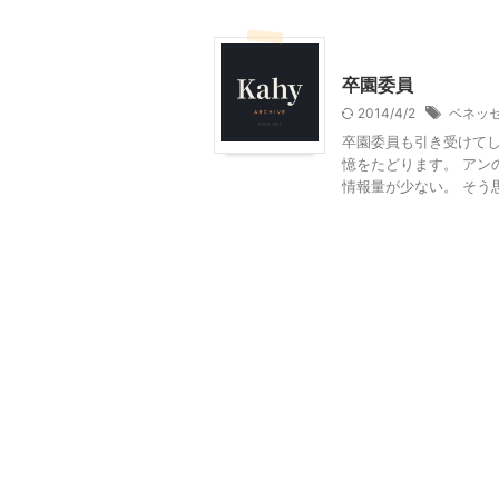
幼稚園その他
卒園委員
2014/4/2
ベネッ
卒園委員も引き受けてし
憶をたどります。 アン
情報量が少ない。 そう思