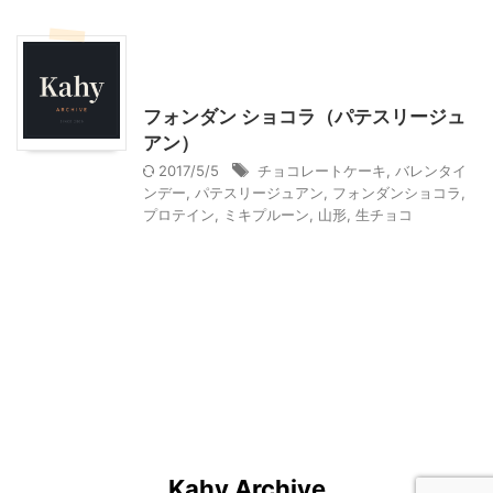
その他の地域のグルメ
贈答・お土産グルメ
ＭＩＫＩプルーン
フォンダン ショコラ（パテスリージュ
アン）
2017/5/5
チョコレートケーキ
,
バレンタイ
ンデー
,
パテスリージュアン
,
フォンダンショコラ
,
プロテイン
,
ミキプルーン
,
山形
,
生チョコ
Kahy Archive