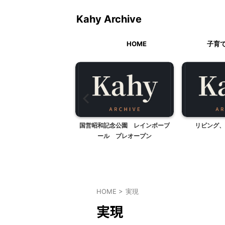
Kahy Archive
HOME
子育
のルンバ 激安SALE
国営昭和記念公園 レインボープ
リビング、
ール プレオープン
HOME
>
実現
実現