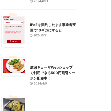
2024/6/21
インターネット
IPoEを契約したまま事業者変
更で10ギガにすると
2024/6/21
東京グルメ
町田周辺
成瀬ギョーザWebショップ
で利用できる500円割引クー
ポン配布中！
2024/4/9
グルメ
レジャー、お出かけ、観光