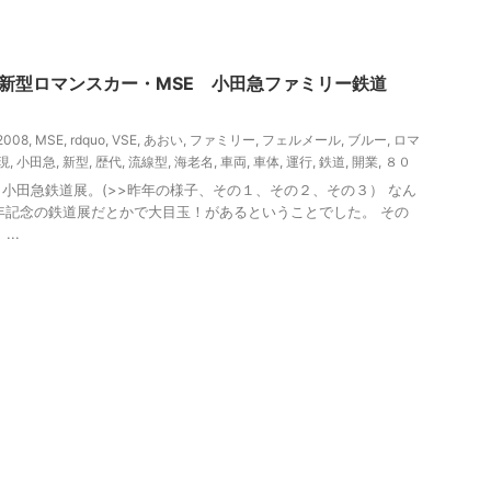
、観光
の新型ロマンスカー・MSE 小田急ファミリー鉄道
2008
,
MSE
,
rdquo
,
VSE
,
あおい
,
ファミリー
,
フェルメール
,
ブルー
,
ロマ
現
,
小田急
,
新型
,
歴代
,
流線型
,
海老名
,
車両
,
車体
,
運行
,
鉄道
,
開業
,
８０
小田急鉄道展。(>>昨年の様子、その１、その２、その３） なん
年記念の鉄道展だとかで大目玉！があるということでした。 その
..