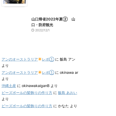
山口グルメ
山口レジャー、観光
山口帰省2022年夏② 山
口・防府観光
2022/12/1
最近のコメント
アンのオーストラリア
レポ①
に
飯島 アン
より
アンのオーストラリア
レポ①
に
okinawa ar
より
沖縄土産
に
okinawakaiganB
より
ビーズボールの髪飾りの作り方
に
飯島 あおい
より
ビーズボールの髪飾りの作り方
に
かなた
より