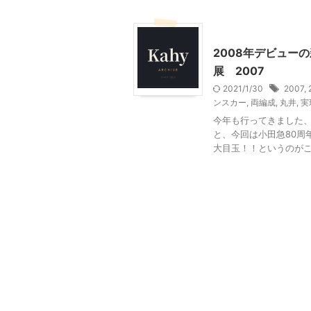
乗り物
神奈川レジャー
2008年デビュー
展 2007
2021/1/30
2007
,
ンスカー
,
両編成
,
丸井
,
実
今年も行ってきました、
と、今回は小田急80周
大目玉！！というのがこ .