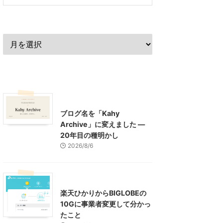
過去の記事
最近の記事
What's New
お知らせ
ブログ名を「Kahy
Archive」に変えました ―
20年目の種明かし
2026/8/6
インターネット
楽天ひかりからBIGLOBEの
10Gに事業者変更して分かっ
たこと