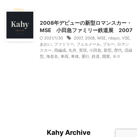
乗り物
神奈川レジャー、観光
2008年デビューの新型ロマンスカー・
MSE 小田急ファミリー鉄道展 2007
2021/1/30
2007
,
2008
,
MSE
,
rdquo
,
VSE
,
あおい
,
ファミリー
,
フェルメール
,
ブルー
,
ロマン
スカー
,
両編成
,
丸井
,
実現
,
小田急
,
新型
,
歴代
,
流線
型
,
海老名
,
車両
,
車体
,
運行
,
鉄道
,
開業
,
８０
Kahy Archive