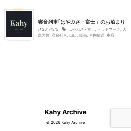
乗り物
寝台列車｢はやぶさ・富士」のお泊まり
2017/5/5
はやぶさ・富士
,
ヘッドマーク
,
大
島大橋
,
寝台列車
,
山口
,
販売
,
車内放送
,
車窓
Kahy Archive
© 2026 Kahy Archive