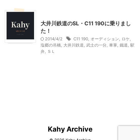
乗り物
静岡レジャー、観光
大井川鉄道のSL・C11 190に乗りまし
た！
2014/4/2
C11 190
,
オーディション
,
ロケ
,
塩郷の吊橋
,
大井川鉄道
,
武士の一分
,
車掌
,
鐵道
,
駅
弁
,
ＳＬ
Kahy Archive