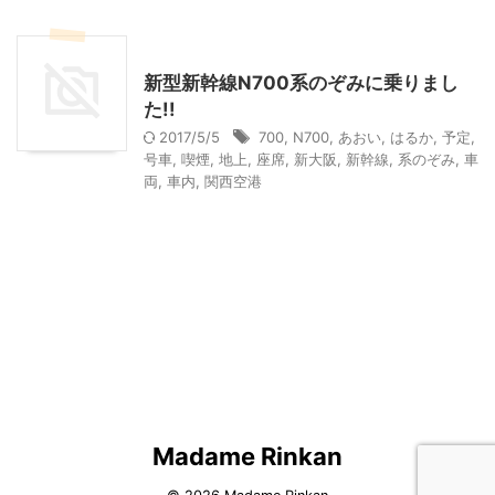
その他レジャー
乗り物
新型新幹線N700系のぞみに乗りまし
た!!
2017/5/5
700
,
N700
,
あおい
,
はるか
,
予定
,
号車
,
喫煙
,
地上
,
座席
,
新大阪
,
新幹線
,
系のぞみ
,
車
両
,
車内
,
関西空港
Madame Rinkan