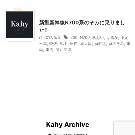
その他レジャー
乗り物
新型新幹線N700系のぞみに乗りまし
た!!
2017/5/5
700
,
N700
,
あおい
,
はるか
,
予定
,
号車
,
喫煙
,
地上
,
座席
,
新大阪
,
新幹線
,
系のぞみ
,
車
両
,
車内
,
関西空港
Kahy Archive