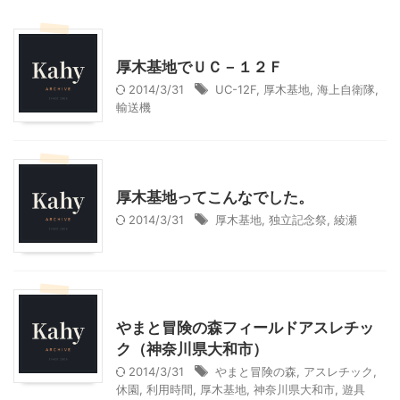
乗り物
神奈川レジャー、観光
厚木基地でＵＣ－１２Ｆ
2014/3/31
UC-12F
,
厚木基地
,
海上自衛隊
,
輸送機
乗り物
神奈川レジャー、観光
厚木基地ってこんなでした。
2014/3/31
厚木基地
,
独立記念祭
,
綾瀬
神奈川レジャー、観光
やまと冒険の森フィールドアスレチッ
ク（神奈川県大和市）
2014/3/31
やまと冒険の森
,
アスレチック
,
休園
,
利用時間
,
厚木基地
,
神奈川県大和市
,
遊具