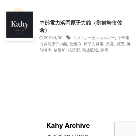
静岡レジャー、観光
中部電力浜岡原子力館（御前崎市佐
倉）
2021/1/30
リスク
,
一次エネルギー
,
中部電
力浜岡原子力館
,
仕組み
,
原子力発電
,
原発
,
展望
,
御
前崎市
,
放射炉
,
核分裂
,
禁止区域
,
静岡
Kahy Archive