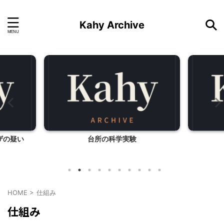
Kahy Archive
ザの疑い
台所の科学実験
HOME
>
仕組み
仕組み