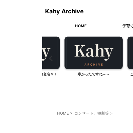
Kahy Archive
HOME
子育
処「柿岡や」海老名ＶＩ
寒かったですね～～
こんなお弁当
ＮＡウォーク
あり
HOME
>
コンサート、観劇等
>
コンサート、観劇等