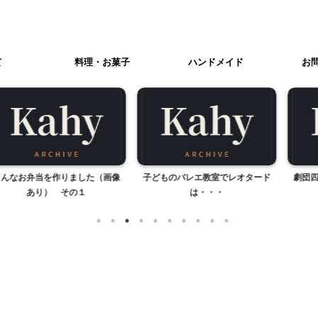
て
料理・お菓子
ハンドメイド
お
を作りました（画像
子どものバレエ教室でレオタード
劇団四季ミュージ
） その１
は・・・
セン