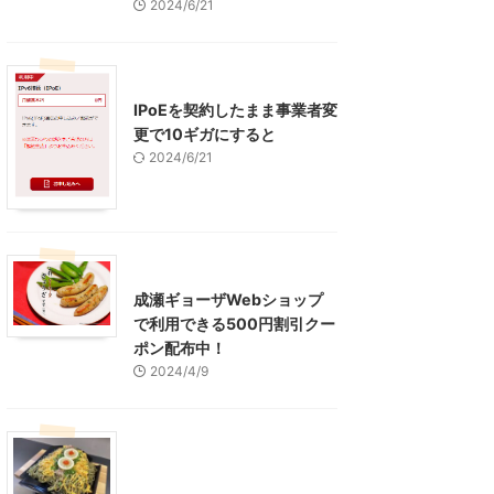
2024/6/21
インターネット
IPoEを契約したまま事業者変
更で10ギガにすると
2024/6/21
東京グルメ
町田周辺
成瀬ギョーザWebショップ
で利用できる500円割引クー
ポン配布中！
2024/4/9
グルメ
レジャー、お出かけ、観光