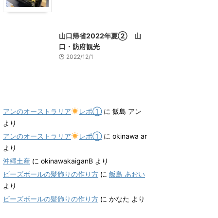
山口グルメ
山口レジャー、観光
山口帰省2022年夏② 山
口・防府観光
2022/12/1
最近のコメント
アンのオーストラリア
レポ①
に
飯島 アン
より
アンのオーストラリア
レポ①
に
okinawa ar
より
沖縄土産
に
okinawakaiganB
より
ビーズボールの髪飾りの作り方
に
飯島 あおい
より
ビーズボールの髪飾りの作り方
に
かなた
より