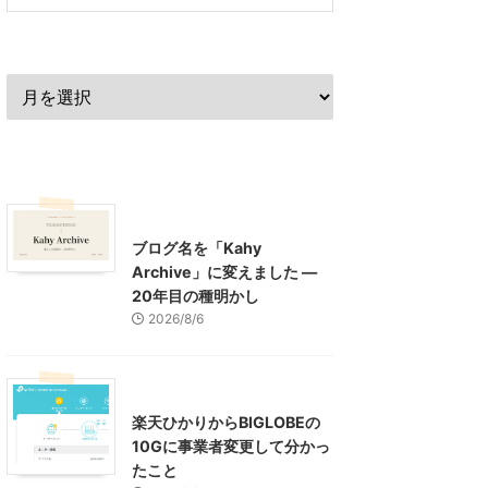
過去の記事
最近の記事
What's New
お知らせ
ブログ名を「Kahy
Archive」に変えました ―
20年目の種明かし
2026/8/6
インターネット
楽天ひかりからBIGLOBEの
10Gに事業者変更して分かっ
たこと