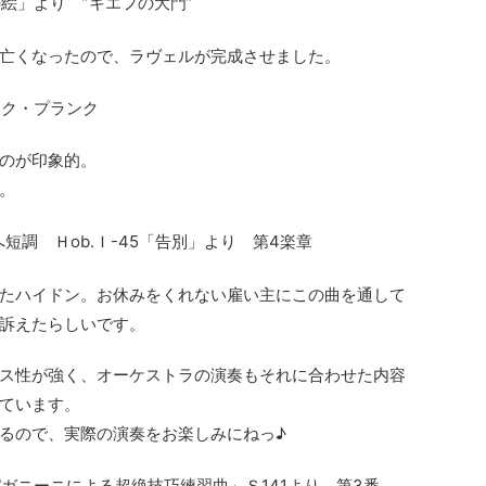
絵」より ”キエフの大門”
亡くなったので、ラヴェルが完成させました。
ンク・プランク
のが印象的。
。
短調 Ｈob.Ｉ-45「告別」より 第4楽章
たハイドン。お休みをくれない雇い主にこの曲を通して
訴えたらしいです。
ス性が強く、オーケストラの演奏もそれに合わせた内容
ています。
るので、実際の演奏をお楽しみにねっ♪
ガニーニによる超絶技巧練習曲」Ｓ141より 第3番