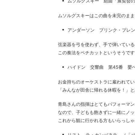
ムソルグスキー 組曲「展覧会の
ムソルグスキーはこの曲を未完のまま
アンダーソン プリンク・プレ
弦楽器を弓を使わず、手で弾いている
この奏法をペチカットというそうです
ハイドン 交響曲 第45番 嬰へ
お金持ちのオーケストラに雇われてい
「みんなが田舎に帰れる休暇を！」と
青島さんの指揮はとてもパフォーマン
なので、子どもも飽きずに一緒にノッ
これから観に行かれる方もいらっしゃ
リスト ラ・カンパネラ （「パ