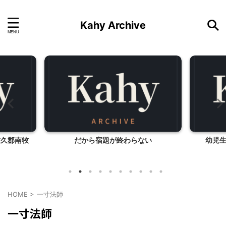
Kahy Archive
佐久郡南牧
だから宿題が終わらない
幼児
HOME
>
一寸法師
一寸法師