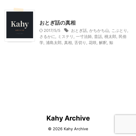
大人向け書籍
おとぎ話の真相
2017/5/5
おとぎ話
,
かちかち山
,
こぶとり
,
さるかに
,
ミステリ
,
一寸法師
,
昔話
,
桃太郎
,
民俗
学
,
浦島太郎
,
真相
,
舌切り
,
花咲
,
解釈
,
鯨
Kahy Archive
© 2026 Kahy Archive