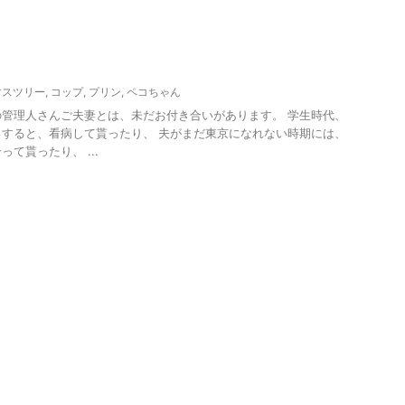
イベント
マスツリー
,
コップ
,
プリン
,
ペコちゃん
管理人さんご夫妻とは、未だお付き合いがあります。 学生時代、
すると、看病して貰ったり、 夫がまだ東京になれない時期には、
て貰ったり、 ...