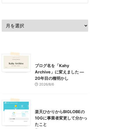
過去の記事
最近の記事
What's New
お知らせ
ブログ名を「Kahy
Archive」に変えました ―
20年目の種明かし
2026/8/6
インターネット
楽天ひかりからBIGLOBEの
10Gに事業者変更して分かっ
たこと