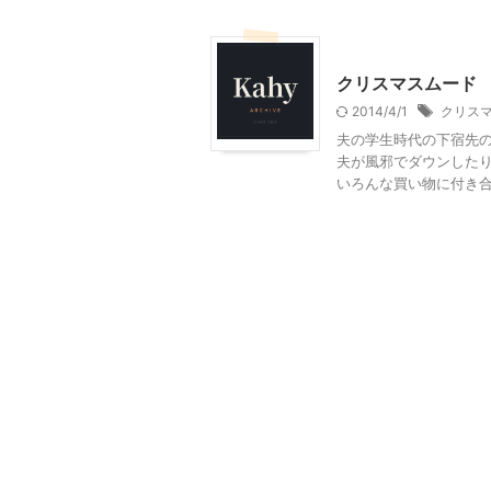
クリスマス
季節行事・
クリスマスムード
2014/4/1
クリス
夫の学生時代の下宿先の
夫が風邪でダウンしたり
いろんな買い物に付き合っ