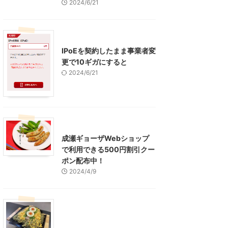
2024/6/21
インターネット
IPoEを契約したまま事業者変
更で10ギガにすると
2024/6/21
東京グルメ
町田周辺
成瀬ギョーザWebショップ
で利用できる500円割引クー
ポン配布中！
2024/4/9
グルメ
レジャー、お出かけ、観光