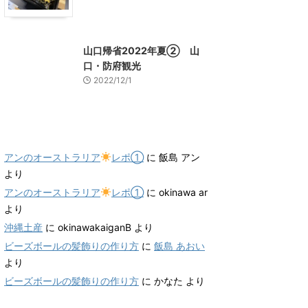
山口グルメ
山口レジャー、観光
山口帰省2022年夏② 山
口・防府観光
2022/12/1
最近のコメント
アンのオーストラリア
レポ①
に
飯島 アン
より
アンのオーストラリア
レポ①
に
okinawa ar
より
沖縄土産
に
okinawakaiganB
より
ビーズボールの髪飾りの作り方
に
飯島 あおい
より
ビーズボールの髪飾りの作り方
に
かなた
より