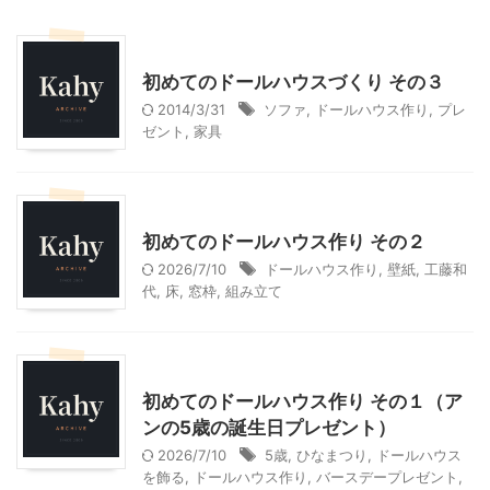
ハンドメイド
初めてのドールハウスづくり その３
2014/3/31
ソファ
,
ドールハウス作り
,
プレ
ゼント
,
家具
ハンドメイド
初めてのドールハウス作り その２
2026/7/10
ドールハウス作り
,
壁紙
,
工藤和
代
,
床
,
窓枠
,
組み立て
ハンドメイド
子どもの玩具
初めてのドールハウス作り その１（ア
ンの5歳の誕生日プレゼント）
2026/7/10
5歳
,
ひなまつり
,
ドールハウス
を飾る
,
ドールハウス作り
,
バースデープレゼント
,