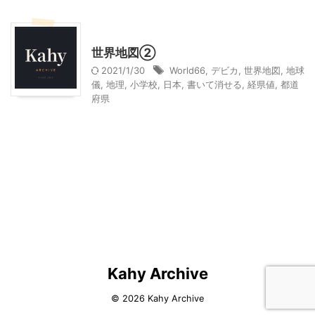
子どもの教育、学習
子育て
世界地図②
2021/1/30
World66
,
デビカ
,
世界地図
,
地球
儀
,
地理
,
小学校
,
日本
,
書いて消せる
,
経県値
,
都道
府県
Kahy Archive
© 2026 Kahy Archive