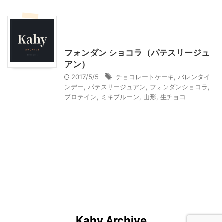
その他の地域のグルメ
贈答・お土産グルメ
ＭＩＫＩプルーン
フォンダン ショコラ（パテスリージュ
アン）
2017/5/5
チョコレートケーキ
,
バレンタイ
ンデー
,
パテスリージュアン
,
フォンダンショコラ
,
プロテイン
,
ミキプルーン
,
山形
,
生チョコ
Kahy Archive