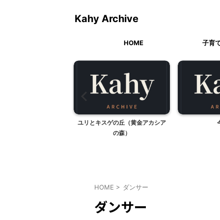
Kahy Archive
HOME
子育
ティペット
ユリとキスゲの丘（黄金アカシア
の森）
HOME
>
ダンサー
ダンサー