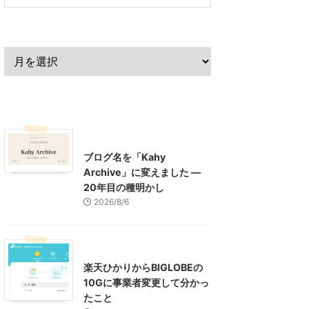
過去の記事
最近の記事
What's New
お知らせ
ブログ名を「Kahy
Archive」に変えました ―
20年目の種明かし
2026/8/6
インターネット
楽天ひかりからBIGLOBEの
10Gに事業者変更して分かっ
たこと