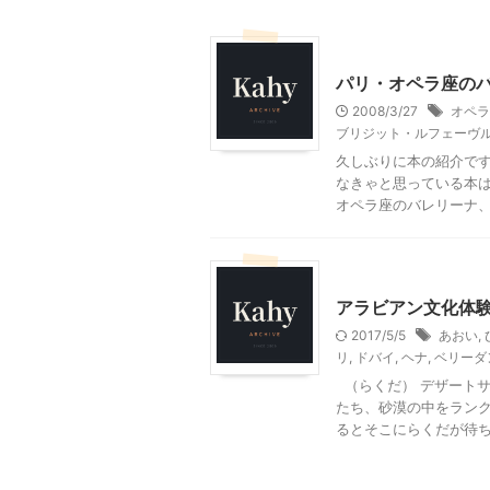
大人向け書籍
パリ・オペラ座の
2008/3/27
オペラ
ブリジット・ルフェーヴ
久しぶりに本の紹介です
なきゃと思っている本は
オペラ座のバレリーナ、ミ
ドバイ旅行
アラビアン文化体
2017/5/5
あおい
,
リ
,
ドバイ
,
ヘナ
,
ベリーダ
（らくだ） デザート
たち、砂漠の中をランク
るとそこにらくだが待ちか 