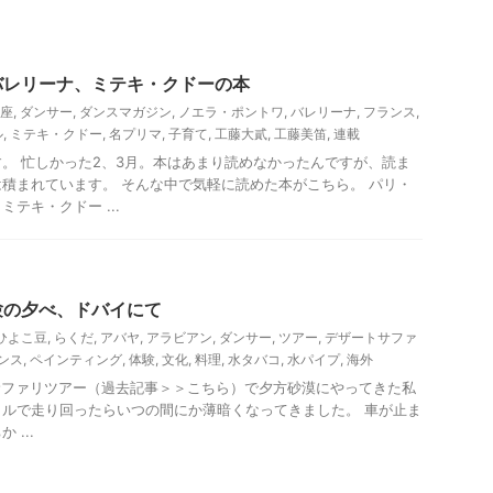
バレリーナ、ミテキ・クドーの本
座
,
ダンサー
,
ダンスマガジン
,
ノエラ・ポントワ
,
バレリーナ
,
フランス
,
ル
,
ミテキ・クドー
,
名プリマ
,
子育て
,
工藤大貳
,
工藤美笛
,
連載
。 忙しかった2、3月。本はあまり読めなかったんですが、読ま
積まれています。 そんな中で気軽に読めた本がこちら。 パリ・
テキ・クドー ...
験の夕べ、ドバイにて
ひよこ豆
,
らくだ
,
アバヤ
,
アラビアン
,
ダンサー
,
ツアー
,
デザートサファ
ンス
,
ペインティング
,
体験
,
文化
,
料理
,
水タバコ
,
水パイプ
,
海外
サファリツアー（過去記事＞＞こちら）で夕方砂漠にやってきた私
ルで走り回ったらいつの間にか薄暗くなってきました。 車が止ま
...