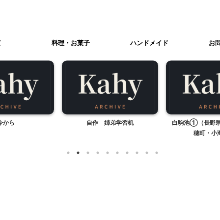
て
料理・お菓子
ハンドメイド
お
今から
自作 姉弟学習机
白駒池①（長野
穂町・小