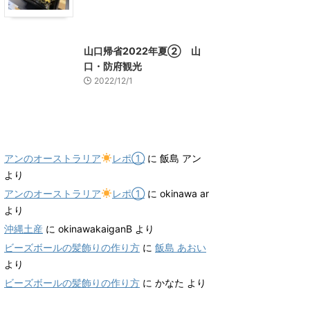
山口グルメ
山口レジャー、観光
山口帰省2022年夏② 山
口・防府観光
2022/12/1
最近のコメント
アンのオーストラリア
レポ①
に
飯島 アン
より
アンのオーストラリア
レポ①
に
okinawa ar
より
沖縄土産
に
okinawakaiganB
より
ビーズボールの髪飾りの作り方
に
飯島 あおい
より
ビーズボールの髪飾りの作り方
に
かなた
より