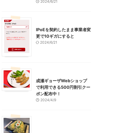
2024/6/21
インターネット
IPoEを契約したまま事業者変
更で10ギガにすると
2024/6/21
東京グルメ
町田周辺
成瀬ギョーザWebショップ
で利用できる500円割引クー
ポン配布中！
2024/4/9
グルメ
レジャー、お出かけ、観光