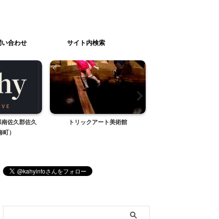
問い合わせ
サイト内検索
県南佐久郡佐久
トリックアート美術館
山口きらら博記念公園
海町）
（山口県山口市阿
ブログ内検索