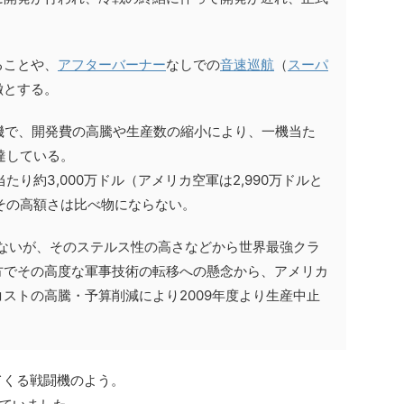
ることや、
アフターバーナー
なしでの
音速
巡航
（
スーパ
徴とする。
7機で、開発費の高騰や生産数の縮小により、一機当た
に達している。
当たり約3,000万ドル（アメリカ空軍は2,990万ドルと
のその高額さは比べ物にならない。
ないが、そのステルス性の高さなどから世界最強クラ
方でその高度な軍事技術の転移への懸念から、アメリカ
ストの高騰・予算削減により2009年度より生産中止
てくる戦闘機のよう。