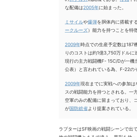
な配備は
2005年
に始まった。
ミサイル
や
爆弾
を胴体内に搭載す
ークルーズ
）能力を持つことを特
2009年
時点での生産予定数は18
りのコストは約1億3,750万ドル
現行の主力戦闘機F- 15C/Dが一機
公表）と言われている為、F-22
2009年
現在までに実戦への参加は
スの戦闘能力を持つとされる。一
空軍のみの配備に留まっており、コ
が
国防総省
より提案されている。
ラプターはSF映画の戦闘シーンで出