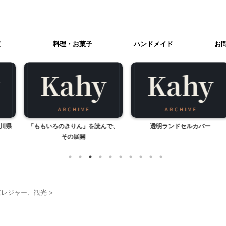
て
料理・お菓子
ハンドメイド
お
きりん」を読んで、
透明ランドセルカバー
横浜大世界（横
の展開
京レジャー、観光
>