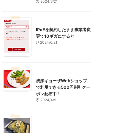
2024/6/21
インターネット
IPoEを契約したまま事業者変
更で10ギガにすると
2024/6/21
東京グルメ
町田周辺
成瀬ギョーザWebショップ
で利用できる500円割引クー
ポン配布中！
2024/4/9
グルメ
レジャー、お出かけ、観光