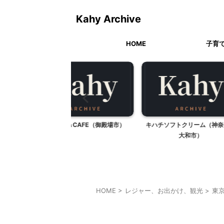
Kahy Archive
HOME
子育
S＆CAFE（御殿場市）
キハチソフトクリーム（神奈川県
「ももいろの
大和市）
そ
HOME
>
レジャー、お出かけ、観光
>
東
乗り物
東京レジャー、観光