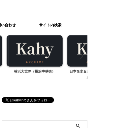
問い合わせ
サイト内検索
浜中華街）
日本名水百選 三分一湧水（山梨
昭和記念公園のお花見 
県北杜市）
ブログ内検索