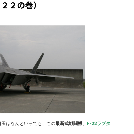
－２２の巻）
目玉はなんといっても、この
最新式戦闘機
、
F-22ラプタ