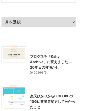
過去の記事
最近の記事
What's New
お知らせ
ブログ名を「Kahy
Archive」に変えました ―
20年目の種明かし
2026/8/6
インターネット
楽天ひかりからBIGLOBEの
10Gに事業者変更して分かっ
たこと