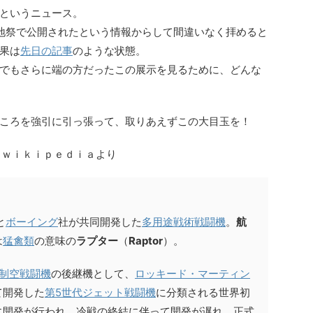
たというニュース。
地祭で公開されたという情報からして間違いなく拝めると
果は
先日の記事
のような状態。
でもさらに端の方だったこの展示を見るために、どんな
ころを強引に引っ張って、取りあえずこの大目玉を！
、ｗｉｋｉｐｅｄｉａより
と
ボーイング
社が共同開発した
多用途戦術戦闘機
。
航
は
猛禽類
の意味の
ラプター
（
Raptor
）。
制空戦闘機
の後継機として、
ロッキード・マーティン
て開発した
第5世代ジェット戦闘機
に分類される世界初
に開発が行われ、冷戦の終結に伴って開発が遅れ、正式