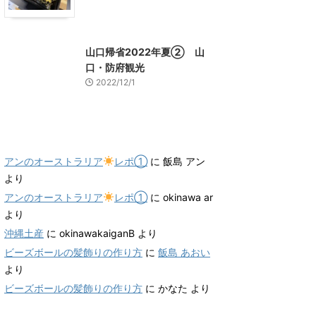
山口グルメ
山口レジャー、観光
山口帰省2022年夏② 山
口・防府観光
2022/12/1
最近のコメント
アンのオーストラリア
レポ①
に
飯島 アン
より
アンのオーストラリア
レポ①
に
okinawa ar
より
沖縄土産
に
okinawakaiganB
より
ビーズボールの髪飾りの作り方
に
飯島 あおい
より
ビーズボールの髪飾りの作り方
に
かなた
より