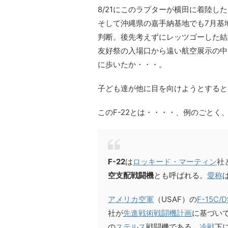
8/21にこのラプターが横田に着陸し
そして沖縄県の嘉手納基地でも7月基
判断。後先考えずにレッツゴーした結
友好祭の入場口から遠い航空展示の中
に歩いたか・・・。
子ども達が他に目を向けようとすると
このF-22とは・・・・、例のごとく
F-22
は
ロッキード・マーティン
社
空支配戦闘機
とも呼ばれる。
愛称
アメリカ空軍
（USAF）の
F-15C/D
社が
先進戦術戦闘機計画
に基づい
の
ステルス
戦闘機である。
冷戦
下