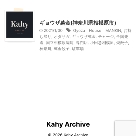
小田急相模原周辺
神奈川グルメ
ギョウザ萬金(神奈川県相模原市）
2021/1/30
Gyoza House MANKIN
,
お持
ち帰り
,
オダサガ
,
ギョウザ萬金
,
チャージ
,
全国発
送
,
国立相模原病院
,
専門店
,
小田急相模原
,
焼餃子
,
神奈川
,
萬金餃子
,
駐車場
Kahy Archive
© 2026 Kahy Archive