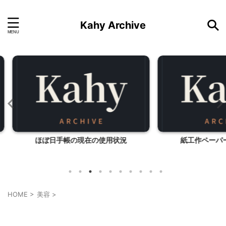
Kahy Archive
用状況
紙工作ペーパークラフト入門
手縫いの
HOME
>
美容
>
美容