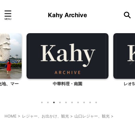
Kahy Archive
光地、マー
中華料理・南園
レオ
HOME
>
レジャー、お出かけ、観光
>
山口レジャー、観光
>
その他
山口レジャー、観光