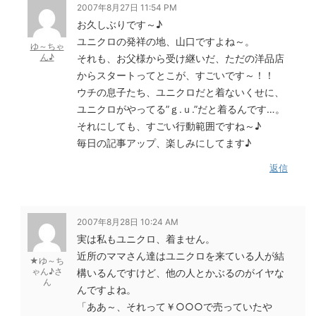
2007年8月27日 11:54 PM
お久しぶりです～♪
ユニクロの発祥の地、山口ですよね～。
ゆ～ちゃ
ん♪
それも、お父様から受け継いだ、ただの洋品店
からスタートってとこが、すごいです～！！
ウチの息子たち、ユニクロだと着ないくせに、
ユニクロがやってる”ｇ.ｕ.”だと着るんです…。
それにしても、すごい行動範囲ですね～♪
毎日の記事アップ、楽しみにしてます♪
返信
2007年8月28日 10:24 AM
実は私もユニクロ、着ません。
近所のママさん達はユニクロを来ている人が結
★ゆ～ち
ゃん♪さ
構いるんですけど、他の人とかぶるのがイヤな
ん
んですよね。
「ああ～、それって￥○○○で売っていたや