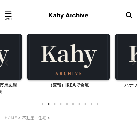
Kahy Archive
市周辺観
（速報）IKEAで合流
ハナ
集
HOME
>
不動産、住宅
>
不動産、住宅