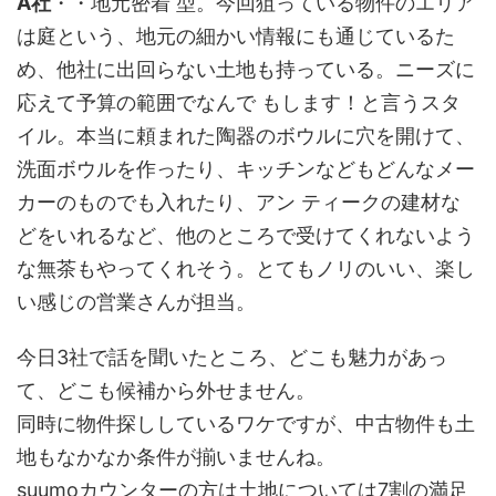
A社
・・地元密着 型。今回狙っている物件のエリア
は庭という、地元の細かい情報にも通じているた
め、他社に出回らない土地も持っている。ニーズに
応えて予算の範囲でなんで もします！と言うスタ
イル。本当に頼まれた陶器のボウルに穴を開けて、
洗面ボウルを作ったり、キッチンなどもどんなメー
カーのものでも入れたり、アン ティークの建材な
どをいれるなど、他のところで受けてくれないよう
な無茶もやってくれそう。とてもノリのいい、楽し
い感じの営業さんが担当。
今日3社で話を聞いたところ、どこも魅力があっ
て、どこも候補から外せません。
同時に物件探ししているワケですが、中古物件も土
地もなかなか条件が揃いませんね。
suumoカウンターの方は土地については7割の満足