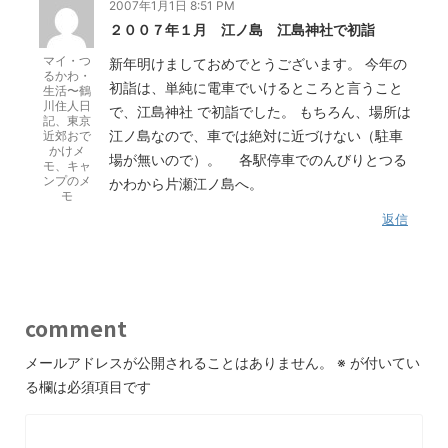
2007年1月1日 8:51 PM
２００７年１月 江ノ島 江島神社で初詣
マイ・つ
新年明けましておめでとうございます。 今年の
るかわ・
初詣は、単純に電車でいけるところと言うこと
生活〜鶴
川住人日
で、江島神社 で初詣でした。 もちろん、場所は
記、東京
江ノ島なので、車では絶対に近づけない（駐車
近郊おで
かけメ
場が無いので）。 各駅停車でのんびりとつる
モ、キャ
ンプのメ
かわから片瀬江ノ島へ。
モ
返信
comment
メールアドレスが公開されることはありません。
※
が付いてい
る欄は必須項目です