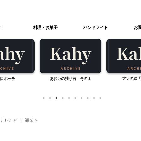
て
料理・お菓子
ハンドメイド
お
口ポーチ
あおいの独り言 その１
アンの絵「
奈川レジャー、観光
>