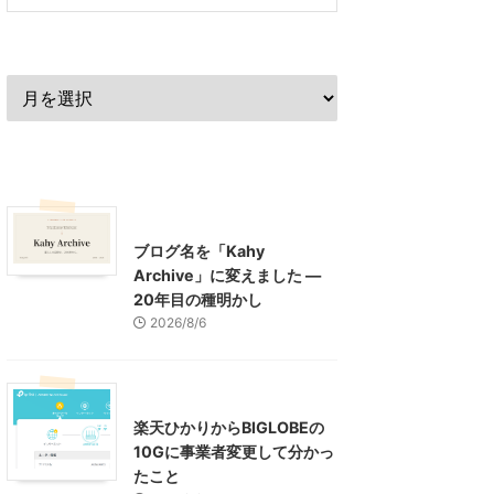
過去の記事
最近の記事
What's New
お知らせ
ブログ名を「Kahy
Archive」に変えました ―
20年目の種明かし
2026/8/6
インターネット
楽天ひかりからBIGLOBEの
10Gに事業者変更して分かっ
たこと