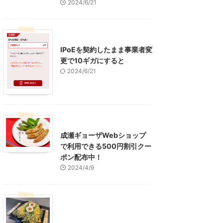
2024/6/21
インターネット
IPoEを契約したまま事業者変
更で10ギガにすると
2024/6/21
東京グルメ
町田周辺
成瀬ギョーザWebショップ
で利用できる500円割引クー
ポン配布中！
2024/4/9
グルメ
レジャー、お出かけ、観光