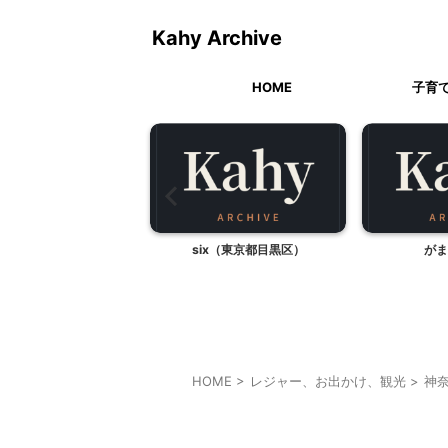
Kahy Archive
HOME
子育
いのプロフィール
six（東京都目黒区）
がま
HOME
>
レジャー、お出かけ、観光
>
神
神奈川レジャー、観光