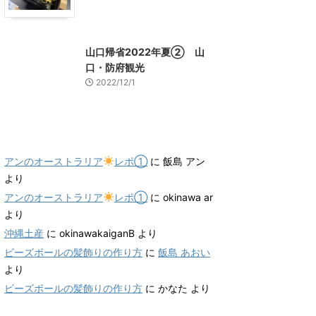
山口グルメ
山口レジャー、観光
山口帰省2022年夏② 山
口・防府観光
2022/12/1
最近のコメント
アンのオーストラリア
レポ①
に
飯島 アン
より
アンのオーストラリア
レポ①
に
okinawa ar
より
沖縄土産
に
okinawakaiganB
より
ビーズボールの髪飾りの作り方
に
飯島 あおい
より
ビーズボールの髪飾りの作り方
に
かなた
より